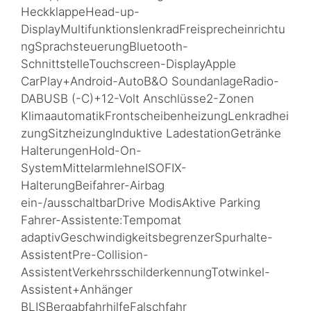
HeckklappeHead-up-
DisplayMultifunktionslenkradFreisprecheinrichtu
ngSprachsteuerungBluetooth-
SchnittstelleTouchscreen-DisplayApple
CarPlay+Android-AutoB&O SoundanlageRadio-
DABUSB (-C)+12-Volt Anschlüsse2-Zonen
KlimaautomatikFrontscheibenheizungLenkradhei
zungSitzheizungInduktive LadestationGetränke
HalterungenHold-On-
SystemMittelarmlehneISOFIX-
HalterungBeifahrer-Airbag
ein-/ausschaltbarDrive ModisAktive Parking
Fahrer-Assistente:Tempomat
adaptivGeschwindigkeitsbegrenzerSpurhalte-
AssistentPre-Collision-
AssistentVerkehrsschilderkennungTotwinkel-
Assistent+Anhänger
BLISBergabfahrhilfeFalschfahr