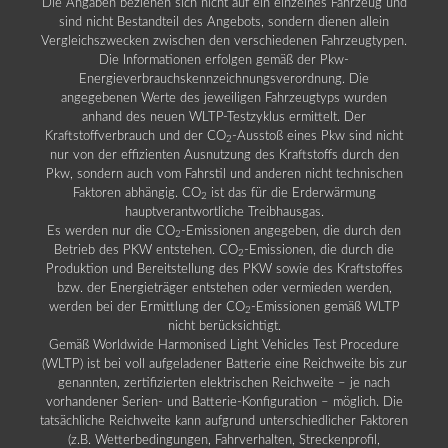
Die Angaben beziehen sich nicht auf ein einzelnes Fahrzeug und
sind nicht Bestandteil des Angebots, sondern dienen allein
Vergleichszwecken zwischen den verschiedenen Fahrzeugtypen.
Die Informationen erfolgen gemäß der Pkw-
Energieverbrauchskennzeichnungsverordnung. Die
angegebenen Werte des jeweiligen Fahrzeugtyps wurden
anhand des neuen WLTP-Testzyklus ermittelt. Der
Kraftstoffverbrauch und der CO
-Ausstoß eines Pkw sind nicht
2
nur von der effizienten Ausnutzung des Kraftstoffs durch den
Pkw, sondern auch vom Fahrstil und anderen nicht technischen
Faktoren abhängig. CO
ist das für die Erderwärmung
2
hauptverantwortliche Treibhausgas.
Es werden nur die CO
-Emissionen angegeben, die durch den
2
Betrieb des PKW entstehen. CO
-Emissionen, die durch die
2
Produktion und Bereitstellung des PKW sowie des Kraftstoffes
bzw. der Energieträger entstehen oder vermieden werden,
werden bei der Ermittlung der CO
-Emissionen gemäß WLTP
2
nicht berücksichtigt.
Gemäß Worldwide Harmonised Light Vehicles Test Procedure
(WLTP) ist bei voll aufgeladener Batterie eine Reichweite bis zur
genannten, zertifizierten elektrischen Reichweite – je nach
vorhandener Serien- und Batterie-Konfiguration – möglich. Die
tatsächliche Reichweite kann aufgrund unterschiedlicher Faktoren
(z.B. Wetterbedingungen, Fahrverhalten, Streckenprofil,