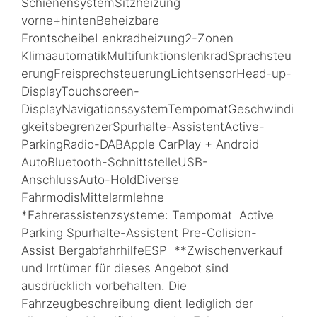
SchienensystemSitzheizung
vorne+hintenBeheizbare
FrontscheibeLenkradheizung2-Zonen
KlimaautomatikMultifunktionslenkradSprachsteu
erungFreisprechsteuerungLichtsensorHead-up-
DisplayTouchscreen-
DisplayNavigationssystemTempomatGeschwindi
gkeitsbegrenzerSpurhalte-AssistentActive-
ParkingRadio-DABApple CarPlay + Android
AutoBluetooth-SchnittstelleUSB-
AnschlussAuto-HoldDiverse
FahrmodisMittelarmlehne
*Fahrerassistenzsysteme: Tempomat Active
Parking Spurhalte-Assistent Pre-Colision-
Assist BergabfahrhilfeESP **Zwischenverkauf
und Irrtümer für dieses Angebot sind
ausdrücklich vorbehalten. Die
Fahrzeugbeschreibung dient lediglich der