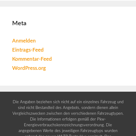
Meta
Anmelden
Eintrags-Feed
Kommentar-Feed
WordPress.org
Die Angaben beziehen sich nicht auf ein einzelnes Fahrzeug und
sind nicht Bestandteil des Angebots, sondern dienen allein
Vergleichszwecken zwischen den verschiedenen Fahrzeugtypen.
Die Informationen erfolgen gemäß der Pkw-
Energieverbrauchskennzeichnungsverordnung. Die
angegebenen Werte des jeweiligen Fahrzeugtyps wurden