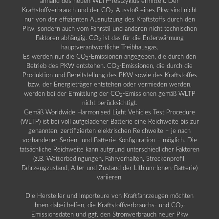
anhand des neuen WLTP-Testzyklus ermittelt. Der
Kraftstoffverbrauch und der CO
-Ausstoß eines Pkw sind nicht
2
nur von der effizienten Ausnutzung des Kraftstoffs durch den
Pkw, sondern auch vom Fahrstil und anderen nicht technischen
Faktoren abhängig. CO
ist das für die Erderwärmung
2
hauptverantwortliche Treibhausgas.
Es werden nur die CO
-Emissionen angegeben, die durch den
2
Betrieb des PKW entstehen. CO
-Emissionen, die durch die
2
Produktion und Bereitstellung des PKW sowie des Kraftstoffes
bzw. der Energieträger entstehen oder vermieden werden,
werden bei der Ermittlung der CO
-Emissionen gemäß WLTP
2
nicht berücksichtigt.
Gemäß Worldwide Harmonised Light Vehicles Test Procedure
(WLTP) ist bei voll aufgeladener Batterie eine Reichweite bis zur
genannten, zertifizierten elektrischen Reichweite – je nach
vorhandener Serien- und Batterie-Konfiguration – möglich. Die
tatsächliche Reichweite kann aufgrund unterschiedlicher Faktoren
(z.B. Wetterbedingungen, Fahrverhalten, Streckenprofil,
Fahrzeugzustand, Alter und Zustand der Lithium-Ionen-Batterie)
variieren.
Die Hersteller und Importeure von Kraftfahrzeugen möchten
Ihnen dabei helfen, die Kraftstoffverbrauchs- und CO
-
2
Emissionsdaten und ggf. den Stromverbrauch neuer Pkw