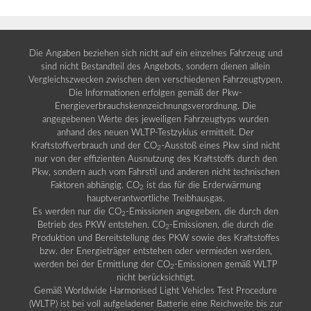
Die Angaben beziehen sich nicht auf ein einzelnes Fahrzeug und
sind nicht Bestandteil des Angebots, sondern dienen allein
Vergleichszwecken zwischen den verschiedenen Fahrzeugtypen.
Die Informationen erfolgen gemäß der Pkw-
Energieverbrauchskennzeichnungsverordnung. Die
angegebenen Werte des jeweiligen Fahrzeugtyps wurden
anhand des neuen WLTP-Testzyklus ermittelt. Der
Kraftstoffverbrauch und der CO
-Ausstoß eines Pkw sind nicht
2
nur von der effizienten Ausnutzung des Kraftstoffs durch den
Pkw, sondern auch vom Fahrstil und anderen nicht technischen
Faktoren abhängig. CO
ist das für die Erderwärmung
2
hauptverantwortliche Treibhausgas.
Es werden nur die CO
-Emissionen angegeben, die durch den
2
Betrieb des PKW entstehen. CO
-Emissionen, die durch die
2
Produktion und Bereitstellung des PKW sowie des Kraftstoffes
bzw. der Energieträger entstehen oder vermieden werden,
werden bei der Ermittlung der CO
-Emissionen gemäß WLTP
2
nicht berücksichtigt.
Gemäß Worldwide Harmonised Light Vehicles Test Procedure
(WLTP) ist bei voll aufgeladener Batterie eine Reichweite bis zur