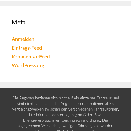
Meta
Anmelden
Eintrags-Feed
Kommentar-Feed
WordPress.org
Die Angaben beziehen sich nicht auf ein einzelnes Fahrzeug und
sind nicht Bestandteil des Angebots, sondern dienen allein
Vergleichszwecken zwischen den verschiedenen Fahrzeugtypen.
Die Informationen erfolgen gemäß der Pkw-
Energieverbrauchskennzeichnungsverordnung. Die
angegebenen Werte des jeweiligen Fahrzeugtyps wurden