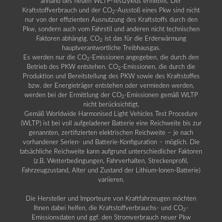
anhand des neuen WLTP-Testzyklus ermittelt. Der
Kraftstoffverbrauch und der CO
-Ausstoß eines Pkw sind nicht
2
nur von der effizienten Ausnutzung des Kraftstoffs durch den
Pkw, sondern auch vom Fahrstil und anderen nicht technischen
Faktoren abhängig. CO
ist das für die Erderwärmung
2
hauptverantwortliche Treibhausgas.
Es werden nur die CO
-Emissionen angegeben, die durch den
2
Betrieb des PKW entstehen. CO
-Emissionen, die durch die
2
Produktion und Bereitstellung des PKW sowie des Kraftstoffes
bzw. der Energieträger entstehen oder vermieden werden,
werden bei der Ermittlung der CO
-Emissionen gemäß WLTP
2
nicht berücksichtigt.
Gemäß Worldwide Harmonised Light Vehicles Test Procedure
(WLTP) ist bei voll aufgeladener Batterie eine Reichweite bis zur
genannten, zertifizierten elektrischen Reichweite – je nach
vorhandener Serien- und Batterie-Konfiguration – möglich. Die
tatsächliche Reichweite kann aufgrund unterschiedlicher Faktoren
(z.B. Wetterbedingungen, Fahrverhalten, Streckenprofil,
Fahrzeugzustand, Alter und Zustand der Lithium-Ionen-Batterie)
variieren.
Die Hersteller und Importeure von Kraftfahrzeugen möchten
Ihnen dabei helfen, die Kraftstoffverbrauchs- und CO
-
2
Emissionsdaten und ggf. den Stromverbrauch neuer Pkw