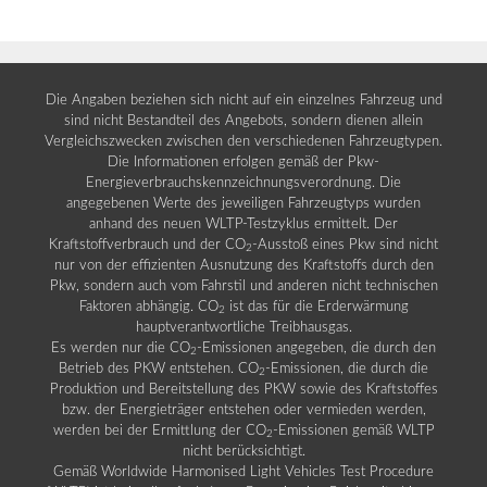
Die Angaben beziehen sich nicht auf ein einzelnes Fahrzeug und
sind nicht Bestandteil des Angebots, sondern dienen allein
Vergleichszwecken zwischen den verschiedenen Fahrzeugtypen.
Die Informationen erfolgen gemäß der Pkw-
Energieverbrauchskennzeichnungsverordnung. Die
angegebenen Werte des jeweiligen Fahrzeugtyps wurden
anhand des neuen WLTP-Testzyklus ermittelt. Der
Kraftstoffverbrauch und der CO
-Ausstoß eines Pkw sind nicht
2
nur von der effizienten Ausnutzung des Kraftstoffs durch den
Pkw, sondern auch vom Fahrstil und anderen nicht technischen
Faktoren abhängig. CO
ist das für die Erderwärmung
2
hauptverantwortliche Treibhausgas.
Es werden nur die CO
-Emissionen angegeben, die durch den
2
Betrieb des PKW entstehen. CO
-Emissionen, die durch die
2
Produktion und Bereitstellung des PKW sowie des Kraftstoffes
bzw. der Energieträger entstehen oder vermieden werden,
werden bei der Ermittlung der CO
-Emissionen gemäß WLTP
2
nicht berücksichtigt.
Gemäß Worldwide Harmonised Light Vehicles Test Procedure