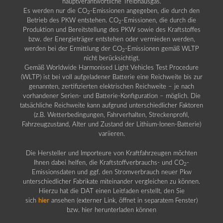
hauptverantwortliche Treibhausgas.
Es werden nur die CO
-Emissionen angegeben, die durch den
2
Betrieb des PKW entstehen. CO
-Emissionen, die durch die
2
Produktion und Bereitstellung des PKW sowie des Kraftstoffes
bzw. der Energieträger entstehen oder vermieden werden,
werden bei der Ermittlung der CO
-Emissionen gemäß WLTP
2
nicht berücksichtigt.
Gemäß Worldwide Harmonised Light Vehicles Test Procedure
(WLTP) ist bei voll aufgeladener Batterie eine Reichweite bis zur
genannten, zertifizierten elektrischen Reichweite – je nach
vorhandener Serien- und Batterie-Konfiguration – möglich. Die
tatsächliche Reichweite kann aufgrund unterschiedlicher Faktoren
(z.B. Wetterbedingungen, Fahrverhalten, Streckenprofil,
Fahrzeugzustand, Alter und Zustand der Lithium-Ionen-Batterie)
variieren.
Die Hersteller und Importeure von Kraftfahrzeugen möchten
Ihnen dabei helfen, die Kraftstoffverbrauchs- und CO
-
2
Emissionsdaten und ggf. den Stromverbrauch neuer Pkw
unterschiedlicher Fabrikate miteinander vergleichen zu können.
Hierzu hat die DAT einen Leitfaden erstellt, den Sie
sich
hier
ansehen (externer Link, öffnet in separatem Fenster)
bzw. hier herunterladen können