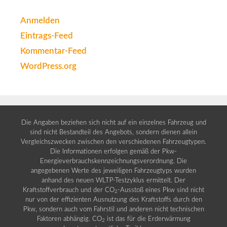
Anmelden
Eintrags-Feed
Kommentar-Feed
WordPress.org
Die Angaben beziehen sich nicht auf ein einzelnes Fahrzeug und
sind nicht Bestandteil des Angebots, sondern dienen allein
Vergleichszwecken zwischen den verschiedenen Fahrzeugtypen.
Die Informationen erfolgen gemäß der Pkw-
Energieverbrauchskennzeichnungsverordnung. Die
angegebenen Werte des jeweiligen Fahrzeugtyps wurden
anhand des neuen WLTP-Testzyklus ermittelt. Der
Kraftstoffverbrauch und der CO
-Ausstoß eines Pkw sind nicht
2
nur von der effizienten Ausnutzung des Kraftstoffs durch den
Pkw, sondern auch vom Fahrstil und anderen nicht technischen
Faktoren abhängig. CO
ist das für die Erderwärmung
2