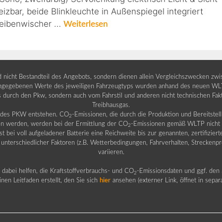
eizbar, beide Blinkleuchte in Außenspiegel integriert
cheibenwischer …
Weiterlesen
nd nicht Bestandteil des Angebots, sondern dienen allein Vergleichszwecken zw
egebenen Werte des jeweiligen Fahrzeugtyps wurden anhand des neuen WLTP-
fs durch den Pkw, sondern auch vom Fahrstil und anderen nicht technischen Fa
Treibhausgas.
b des PKW entstehen. CO
-Emissionen, die durch die Produktion und Bereitste
2
n werden, werden bei der Ermittlung der CO
-Emissionen gemäß WLTP nicht b
2
ei voll aufgeladener Batterie eine Reichweite bis zur genannten, zertifiziert
 unterschiedlicher Faktoren (z.B. Wetterbedingungen, Fahrverhalten, Streckenpro
variieren.
dabei helfen, die Kraftstoffverbrauchs- und CO
-Emissionsdaten und ggf. den 
2
nen Leitfaden erstellt, den Sie sich
hier
ansehen (externer Link, öffnet in sepa