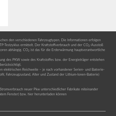
ischen den verschiedenen Fahrzeugtypen. Die Informationen erfolgen
Testzyklus ermittelt. Der Kraftstoffverbrauch und der CO
-Ausstoß
2
ktoren abhängig. CO
ist das für die Erderwärmung hauptverantwortliche
2
llung des PKW sowie des Kraftstoffes bzw. der Energieträger entstehen
erücksichtigt.
en elektrischen Reichweite – je nach vorhandener Serien- und Batterie-
fil, Fahrzeugzustand, Alter und Zustand der Lithium-Ionen-Batterie)
Stromverbrauch neuer Pkw unterschiedlicher Fabrikate miteinander
ratem Fenster) bzw. hier herunterladen können