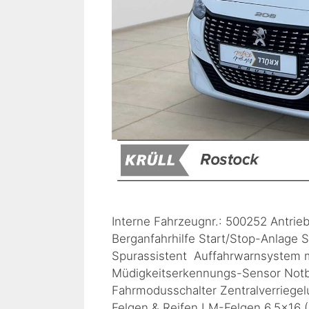
Interne Fahrzeugnr.: 500252 Antrie
Berganfahrhilfe Start/Stop-Anlage 
Spurassistent Auffahrwarnsystem m
Müdigkeitserkennungs-Sensor Notb
Fahrmodusschalter Zentralverriege
Felgen & Reifen LM-Felgen 6,5×16 (S