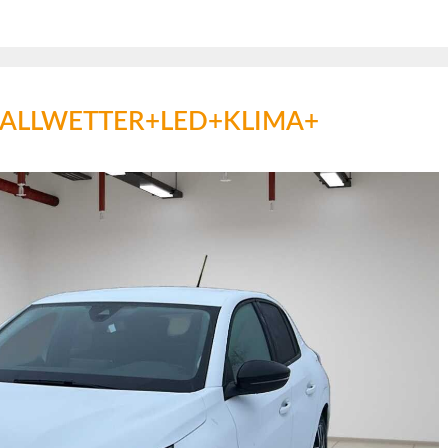
re +ALLWETTER+LED+KLIMA+