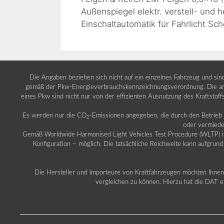
Außenspiegel elektr. verstell- und h
Einschaltautomatik für Fahrlicht S
Die Angaben beziehen sich nicht auf ein einzelnes Fahrzeug und si
gemäß der Pkw-Energieverbrauchskennzeichnungsverordnung. Die ang
eines Pkw sind nicht nur von der effizienten Ausnutzung des Kraftstof
Es werden nur die CO
-Emissionen angegeben, die durch den Betrie
2
oder vermiede
Gemäß Worldwide Harmonised Light Vehicles Test Procedure (WLTP) ist b
Konfiguration – möglich. Die tatsächliche Reichweite kann aufgrund
Die Hersteller und Importeure von Kraftfahrzeugen möchten Ihnen 
vergleichen zu können. Hierzu hat die DAT ei