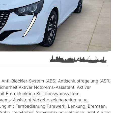
b Anti-Blockier-System (ABS) Antischlupfregelung (ASR)
Sicherheit Aktiver Notbrems-Assistent Aktiver
it Bremsfunktion Kollisionswarnsystem
rems-Assistent Verkehrszeichenerkennung
lung mit Fernbedienung Fahrwerk, Lenkung, Bremsen,
oho, zweifarbig) Servolenkung elektrisch Licht & Sicht