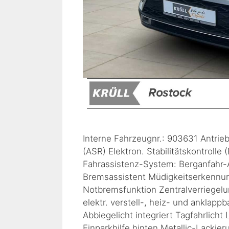
Interne Fahrzeugnr.: 903631 Antrie
(ASR) Elektron. Stabilitätskontrolle
Fahrassistenz-System: Berganfahr-As
Bremsassistent Müdigkeitserkennun
Notbremsfunktion Zentralverriegelu
elektr. verstell-, heiz- und anklap
Abbiegelicht integriert Tagfahrlic
Einparkhilfe hinten Metallic-Lackie