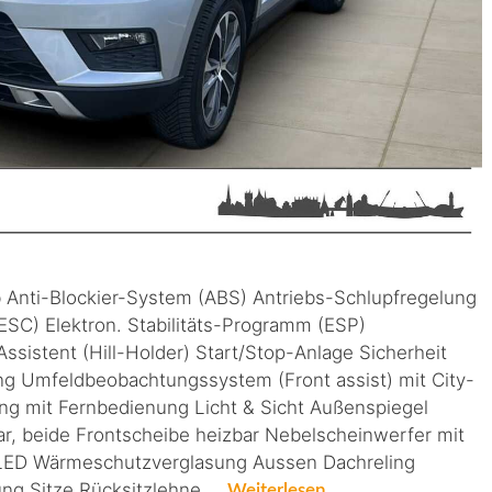
b Anti-Blockier-System (ABS) Antriebs-Schlupfregelung
 (ESC) Elektron. Stabilitäts-Programm (ESP)
sistent (Hill-Holder) Start/Stop-Anlage Sicherheit
g Umfeldbeobachtungssystem (Front assist) mit City-
ng mit Fernbedienung Licht & Sicht Außenspiegel
pbar, beide Frontscheibe heizbar Nebelscheinwerfer mit
ht LED Wärmeschutzverglasung Aussen Dachreling
rung Sitze Rücksitzlehne …
Weiterlesen