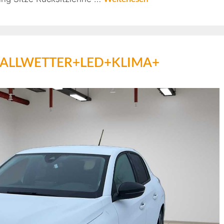
re +ALLWETTER+LED+KLIMA+