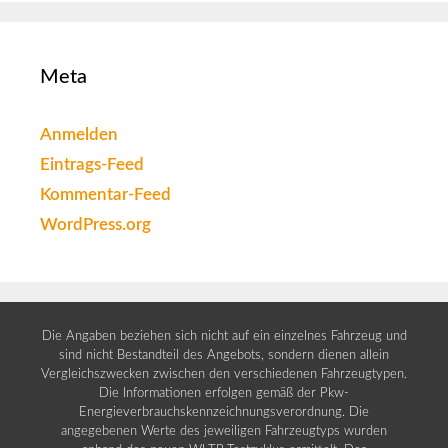
Meta
Anmelden
Eintrags-Feed
Kommentar-Feed
WordPress.org
Die Angaben beziehen sich nicht auf ein einzelnes Fahrzeug und
sind nicht Bestandteil des Angebots, sondern dienen allein
Vergleichszwecken zwischen den verschiedenen Fahrzeugtypen.
Die Informationen erfolgen gemäß der Pkw-
Energieverbrauchskennzeichnungsverordnung. Die
angegebenen Werte des jeweiligen Fahrzeugtyps wurden