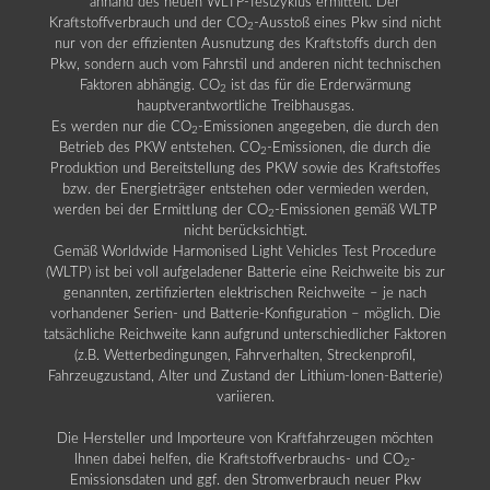
anhand des neuen WLTP-Testzyklus ermittelt. Der
Kraftstoffverbrauch und der CO
-Ausstoß eines Pkw sind nicht
2
nur von der effizienten Ausnutzung des Kraftstoffs durch den
Pkw, sondern auch vom Fahrstil und anderen nicht technischen
Faktoren abhängig. CO
ist das für die Erderwärmung
2
hauptverantwortliche Treibhausgas.
Es werden nur die CO
-Emissionen angegeben, die durch den
2
Betrieb des PKW entstehen. CO
-Emissionen, die durch die
2
Produktion und Bereitstellung des PKW sowie des Kraftstoffes
bzw. der Energieträger entstehen oder vermieden werden,
werden bei der Ermittlung der CO
-Emissionen gemäß WLTP
2
nicht berücksichtigt.
Gemäß Worldwide Harmonised Light Vehicles Test Procedure
(WLTP) ist bei voll aufgeladener Batterie eine Reichweite bis zur
genannten, zertifizierten elektrischen Reichweite – je nach
vorhandener Serien- und Batterie-Konfiguration – möglich. Die
tatsächliche Reichweite kann aufgrund unterschiedlicher Faktoren
(z.B. Wetterbedingungen, Fahrverhalten, Streckenprofil,
Fahrzeugzustand, Alter und Zustand der Lithium-Ionen-Batterie)
variieren.
Die Hersteller und Importeure von Kraftfahrzeugen möchten
Ihnen dabei helfen, die Kraftstoffverbrauchs- und CO
-
2
Emissionsdaten und ggf. den Stromverbrauch neuer Pkw