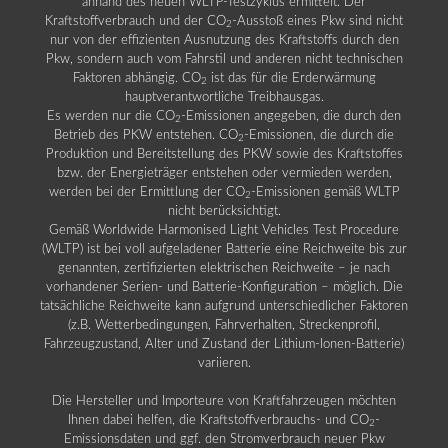
anhand des neuen WLTP-Testzyklus ermittelt. Der
Kraftstoffverbrauch und der CO
-Ausstoß eines Pkw sind nicht
2
nur von der effizienten Ausnutzung des Kraftstoffs durch den
Pkw, sondern auch vom Fahrstil und anderen nicht technischen
Faktoren abhängig. CO
ist das für die Erderwärmung
2
hauptverantwortliche Treibhausgas.
Es werden nur die CO
-Emissionen angegeben, die durch den
2
Betrieb des PKW entstehen. CO
-Emissionen, die durch die
2
Produktion und Bereitstellung des PKW sowie des Kraftstoffes
bzw. der Energieträger entstehen oder vermieden werden,
werden bei der Ermittlung der CO
-Emissionen gemäß WLTP
2
nicht berücksichtigt.
Gemäß Worldwide Harmonised Light Vehicles Test Procedure
(WLTP) ist bei voll aufgeladener Batterie eine Reichweite bis zur
genannten, zertifizierten elektrischen Reichweite – je nach
vorhandener Serien- und Batterie-Konfiguration – möglich. Die
tatsächliche Reichweite kann aufgrund unterschiedlicher Faktoren
(z.B. Wetterbedingungen, Fahrverhalten, Streckenprofil,
Fahrzeugzustand, Alter und Zustand der Lithium-Ionen-Batterie)
variieren.
Die Hersteller und Importeure von Kraftfahrzeugen möchten
Ihnen dabei helfen, die Kraftstoffverbrauchs- und CO
-
2
Emissionsdaten und ggf. den Stromverbrauch neuer Pkw