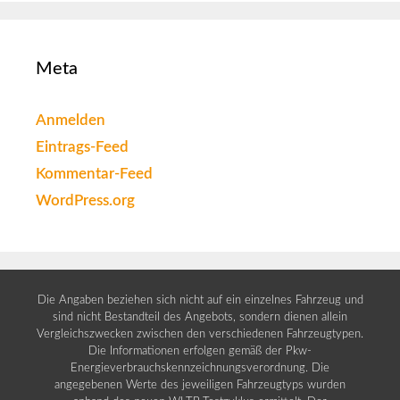
Meta
Anmelden
Eintrags-Feed
Kommentar-Feed
WordPress.org
Die Angaben beziehen sich nicht auf ein einzelnes Fahrzeug und
sind nicht Bestandteil des Angebots, sondern dienen allein
Vergleichszwecken zwischen den verschiedenen Fahrzeugtypen.
Die Informationen erfolgen gemäß der Pkw-
Energieverbrauchskennzeichnungsverordnung. Die
angegebenen Werte des jeweiligen Fahrzeugtyps wurden