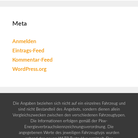
Meta
Anmelden
Eintrags-Feed
Kommentar-Feed
WordPress.org
Die Angaben beziehen sich nicht auf ein einzelnes Fahrzeug und
sind nicht Bestandteil des Angebots, sondern dienen allein
Vergleichszwecken zwischen den verschiedenen Fahrzeugtypen.
Die Informationen erfolgen gemäß der Pkw-
Energieverbrauchskennzeichnungsverordnung. Die
angegebenen Werte des jeweiligen Fahrzeugtyps wurden