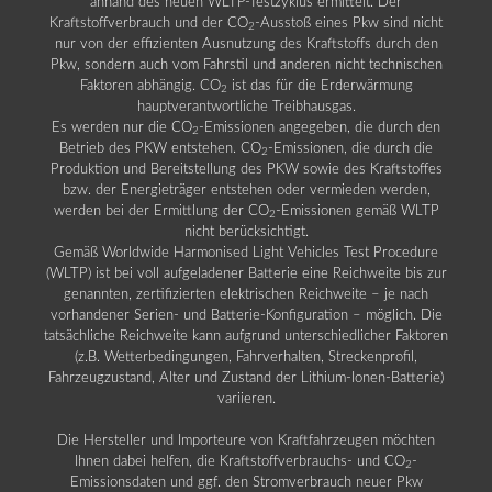
anhand des neuen WLTP-Testzyklus ermittelt. Der
Kraftstoffverbrauch und der CO
-Ausstoß eines Pkw sind nicht
2
nur von der effizienten Ausnutzung des Kraftstoffs durch den
Pkw, sondern auch vom Fahrstil und anderen nicht technischen
Faktoren abhängig. CO
ist das für die Erderwärmung
2
hauptverantwortliche Treibhausgas.
Es werden nur die CO
-Emissionen angegeben, die durch den
2
Betrieb des PKW entstehen. CO
-Emissionen, die durch die
2
Produktion und Bereitstellung des PKW sowie des Kraftstoffes
bzw. der Energieträger entstehen oder vermieden werden,
werden bei der Ermittlung der CO
-Emissionen gemäß WLTP
2
nicht berücksichtigt.
Gemäß Worldwide Harmonised Light Vehicles Test Procedure
(WLTP) ist bei voll aufgeladener Batterie eine Reichweite bis zur
genannten, zertifizierten elektrischen Reichweite – je nach
vorhandener Serien- und Batterie-Konfiguration – möglich. Die
tatsächliche Reichweite kann aufgrund unterschiedlicher Faktoren
(z.B. Wetterbedingungen, Fahrverhalten, Streckenprofil,
Fahrzeugzustand, Alter und Zustand der Lithium-Ionen-Batterie)
variieren.
Die Hersteller und Importeure von Kraftfahrzeugen möchten
Ihnen dabei helfen, die Kraftstoffverbrauchs- und CO
-
2
Emissionsdaten und ggf. den Stromverbrauch neuer Pkw