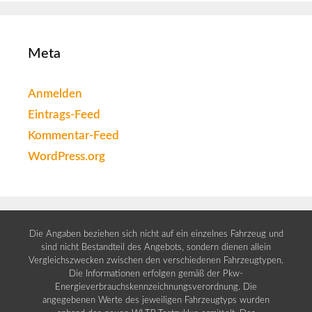
Meta
Anmelden
Eintrags-Feed
Kommentar-Feed
WordPress.org
Die Angaben beziehen sich nicht auf ein einzelnes Fahrzeug und
sind nicht Bestandteil des Angebots, sondern dienen allein
Vergleichszwecken zwischen den verschiedenen Fahrzeugtypen.
Die Informationen erfolgen gemäß der Pkw-
Energieverbrauchskennzeichnungsverordnung. Die
angegebenen Werte des jeweiligen Fahrzeugtyps wurden