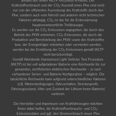
anhand des neuen WLTP-Testzyklus ermittelt. Der
Kraftstoffverbrauch und der CO
-Ausstoß eines Pkw sind nicht
2
nur von der effizienten Ausnutzung des Kraftstoffs durch den
Pkw, sondern auch vom Fahrstil und anderen nicht technischen
Faktoren abhängig. CO
ist das für die Erderwärmung
2
hauptverantwortliche Treibhausgas.
Es werden nur die CO
-Emissionen angegeben, die durch den
2
Betrieb des PKW entstehen. CO
-Emissionen, die durch die
2
Produktion und Bereitstellung des PKW sowie des Kraftstoffes
bzw. der Energieträger entstehen oder vermieden werden,
werden bei der Ermittlung der CO
-Emissionen gemäß WLTP
2
nicht berücksichtigt.
Gemäß Worldwide Harmonised Light Vehicles Test Procedure
(WLTP) ist bei voll aufgeladener Batterie eine Reichweite bis zur
genannten, zertifizierten elektrischen Reichweite – je nach
vorhandener Serien- und Batterie-Konfiguration – möglich. Die
tatsächliche Reichweite kann aufgrund unterschiedlicher Faktoren
(z.B. Wetterbedingungen, Fahrverhalten, Streckenprofil,
Fahrzeugzustand, Alter und Zustand der Lithium-Ionen-Batterie)
variieren.
Die Hersteller und Importeure von Kraftfahrzeugen möchten
Ihnen dabei helfen, die Kraftstoffverbrauchs- und CO
-
2
Emissionsdaten und ggf. den Stromverbrauch neuer Pkw