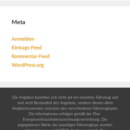
Meta
Anmelden
Eintrags-Feed
Kommentar-Feed
WordPress.org
Die Angaben beziehen sich nicht auf ein einzelnes Fahrzeug und
sind nicht Bestandteil des Angebots, sondern dienen allein
Vergleichszwecken zwischen den verschiedenen Fahrzeugtypen.
Die Informationen erfolgen gemäß der Pkw-
Energieverbrauchskennzeichnungsverordnung. Die
angegebenen Werte des jeweiligen Fahrzeugtyps wurden