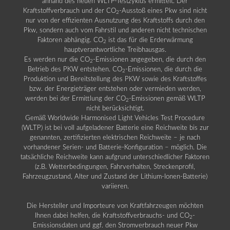
anhand des neuen WLTP-Testzyklus ermittelt. Der
Kraftstoffverbrauch und der CO
-Ausstoß eines Pkw sind nicht
2
nur von der effizienten Ausnutzung des Kraftstoffs durch den
Pkw, sondern auch vom Fahrstil und anderen nicht technischen
Faktoren abhängig. CO
ist das für die Erderwärmung
2
hauptverantwortliche Treibhausgas.
Es werden nur die CO
-Emissionen angegeben, die durch den
2
Betrieb des PKW entstehen. CO
-Emissionen, die durch die
2
Produktion und Bereitstellung des PKW sowie des Kraftstoffes
bzw. der Energieträger entstehen oder vermieden werden,
werden bei der Ermittlung der CO
-Emissionen gemäß WLTP
2
nicht berücksichtigt.
Gemäß Worldwide Harmonised Light Vehicles Test Procedure
(WLTP) ist bei voll aufgeladener Batterie eine Reichweite bis zur
genannten, zertifizierten elektrischen Reichweite – je nach
vorhandener Serien- und Batterie-Konfiguration – möglich. Die
tatsächliche Reichweite kann aufgrund unterschiedlicher Faktoren
(z.B. Wetterbedingungen, Fahrverhalten, Streckenprofil,
Fahrzeugzustand, Alter und Zustand der Lithium-Ionen-Batterie)
variieren.
Die Hersteller und Importeure von Kraftfahrzeugen möchten
Ihnen dabei helfen, die Kraftstoffverbrauchs- und CO
-
2
Emissionsdaten und ggf. den Stromverbrauch neuer Pkw