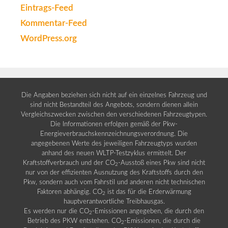
Eintrags-Feed
Kommentar-Feed
WordPress.org
Die Angaben beziehen sich nicht auf ein einzelnes Fahrzeug und
sind nicht Bestandteil des Angebots, sondern dienen allein
Vergleichszwecken zwischen den verschiedenen Fahrzeugtypen.
Die Informationen erfolgen gemäß der Pkw-
Energieverbrauchskennzeichnungsverordnung. Die
angegebenen Werte des jeweiligen Fahrzeugtyps wurden
anhand des neuen WLTP-Testzyklus ermittelt. Der
Kraftstoffverbrauch und der CO
-Ausstoß eines Pkw sind nicht
2
nur von der effizienten Ausnutzung des Kraftstoffs durch den
Pkw, sondern auch vom Fahrstil und anderen nicht technischen
Faktoren abhängig. CO
ist das für die Erderwärmung
2
hauptverantwortliche Treibhausgas.
Es werden nur die CO
-Emissionen angegeben, die durch den
2
Betrieb des PKW entstehen. CO
-Emissionen, die durch die
2