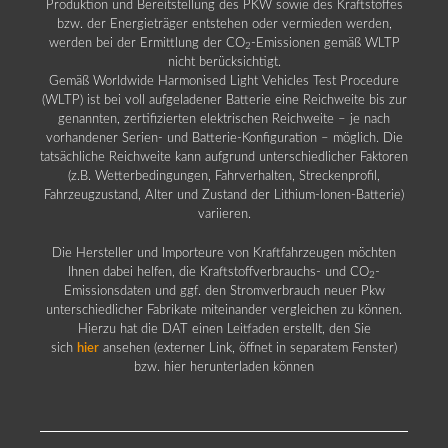
Produktion und Bereitstellung des PKW sowie des Kraftstoffes
bzw. der Energieträger entstehen oder vermieden werden,
werden bei der Ermittlung der CO
-Emissionen gemäß WLTP
2
nicht berücksichtigt.
Gemäß Worldwide Harmonised Light Vehicles Test Procedure
(WLTP) ist bei voll aufgeladener Batterie eine Reichweite bis zur
genannten, zertifizierten elektrischen Reichweite – je nach
vorhandener Serien- und Batterie-Konfiguration – möglich. Die
tatsächliche Reichweite kann aufgrund unterschiedlicher Faktoren
(z.B. Wetterbedingungen, Fahrverhalten, Streckenprofil,
Fahrzeugzustand, Alter und Zustand der Lithium-Ionen-Batterie)
variieren.
Die Hersteller und Importeure von Kraftfahrzeugen möchten
Ihnen dabei helfen, die Kraftstoffverbrauchs- und CO
-
2
Emissionsdaten und ggf. den Stromverbrauch neuer Pkw
unterschiedlicher Fabrikate miteinander vergleichen zu können.
Hierzu hat die DAT einen Leitfaden erstellt, den Sie
sich
hier
ansehen (externer Link, öffnet in separatem Fenster)
bzw. hier herunterladen können