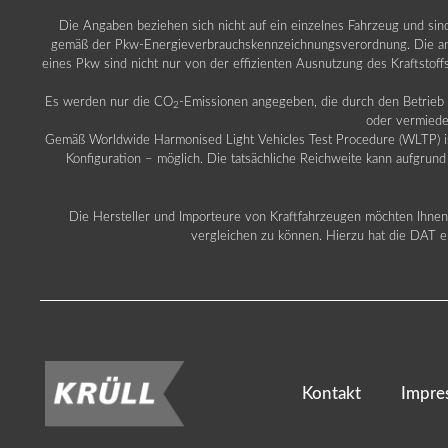
Die Angaben beziehen sich nicht auf ein einzelnes Fahrzeug und si
gemäß der Pkw-Energieverbrauchskennzeichnungsverordnung. Die ang
eines Pkw sind nicht nur von der effizienten Ausnutzung des Kraftstof
Es werden nur die CO
-Emissionen angegeben, die durch den Betrie
2
oder vermiede
Gemäß Worldwide Harmonised Light Vehicles Test Procedure (WLTP) ist b
Konfiguration – möglich. Die tatsächliche Reichweite kann aufgrund
Die Hersteller und Importeure von Kraftfahrzeugen möchten Ihnen 
vergleichen zu können. Hierzu hat die DAT ei
Kontakt
Impre