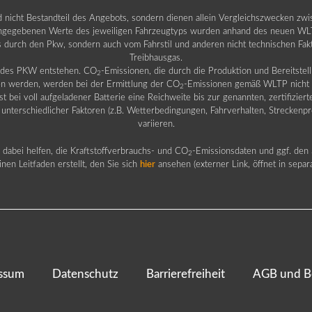
nd nicht Bestandteil des Angebots, sondern dienen allein Vergleichszwecken zw
egebenen Werte des jeweiligen Fahrzeugtyps wurden anhand des neuen WLTP-
fs durch den Pkw, sondern auch vom Fahrstil und anderen nicht technischen Fa
Treibhausgas.
b des PKW entstehen. CO
-Emissionen, die durch die Produktion und Bereitste
2
n werden, werden bei der Ermittlung der CO
-Emissionen gemäß WLTP nicht b
2
ei voll aufgeladener Batterie eine Reichweite bis zur genannten, zertifiziert
 unterschiedlicher Faktoren (z.B. Wetterbedingungen, Fahrverhalten, Streckenpro
variieren.
dabei helfen, die Kraftstoffverbrauchs- und CO
-Emissionsdaten und ggf. den 
2
nen Leitfaden erstellt, den Sie sich
hier
ansehen (externer Link, öffnet in sepa
ssum
Datenschutz
Barrierefreiheit
AGB und B