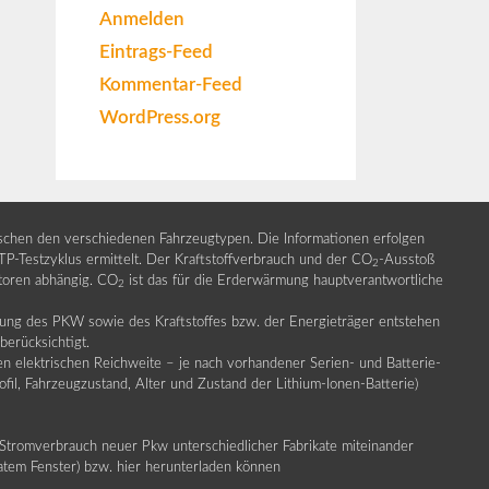
Anmelden
Eintrags-Feed
Kommentar-Feed
WordPress.org
ischen den verschiedenen Fahrzeugtypen. Die Informationen erfolgen
Testzyklus ermittelt. Der Kraftstoffverbrauch und der CO
-Ausstoß
2
ktoren abhängig. CO
ist das für die Erderwärmung hauptverantwortliche
2
llung des PKW sowie des Kraftstoffes bzw. der Energieträger entstehen
erücksichtigt.
en elektrischen Reichweite – je nach vorhandener Serien- und Batterie-
fil, Fahrzeugzustand, Alter und Zustand der Lithium-Ionen-Batterie)
Stromverbrauch neuer Pkw unterschiedlicher Fabrikate miteinander
ratem Fenster) bzw. hier herunterladen können