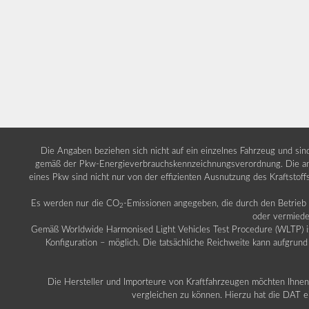
Die Angaben beziehen sich nicht auf ein einzelnes Fahrzeug und si
gemäß der Pkw-Energieverbrauchskennzeichnungsverordnung. Die ang
eines Pkw sind nicht nur von der effizienten Ausnutzung des Kraftstof
Es werden nur die CO
-Emissionen angegeben, die durch den Betrie
2
oder vermiede
Gemäß Worldwide Harmonised Light Vehicles Test Procedure (WLTP) ist b
Konfiguration – möglich. Die tatsächliche Reichweite kann aufgrund
Die Hersteller und Importeure von Kraftfahrzeugen möchten Ihnen 
vergleichen zu können. Hierzu hat die DAT ei