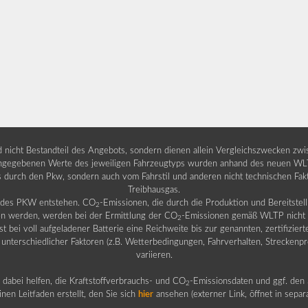
nd nicht Bestandteil des Angebots, sondern dienen allein Vergleichszwecken zw
egebenen Werte des jeweiligen Fahrzeugtyps wurden anhand des neuen WLTP-
fs durch den Pkw, sondern auch vom Fahrstil und anderen nicht technischen Fa
Treibhausgas.
b des PKW entstehen. CO
-Emissionen, die durch die Produktion und Bereitste
2
n werden, werden bei der Ermittlung der CO
-Emissionen gemäß WLTP nicht b
2
ei voll aufgeladener Batterie eine Reichweite bis zur genannten, zertifiziert
 unterschiedlicher Faktoren (z.B. Wetterbedingungen, Fahrverhalten, Streckenpro
variieren.
dabei helfen, die Kraftstoffverbrauchs- und CO
-Emissionsdaten und ggf. den 
2
nen Leitfaden erstellt, den Sie sich
hier
ansehen (externer Link, öffnet in sepa