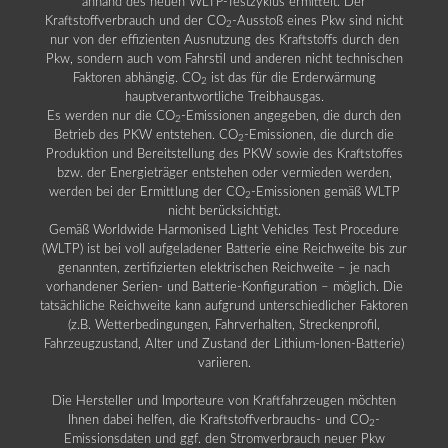
anhand des neuen WLTP-Testzyklus ermittelt. Der
Kraftstoffverbrauch und der CO
-Ausstoß eines Pkw sind nicht
2
nur von der effizienten Ausnutzung des Kraftstoffs durch den
Pkw, sondern auch vom Fahrstil und anderen nicht technischen
Faktoren abhängig. CO
ist das für die Erderwärmung
2
hauptverantwortliche Treibhausgas.
Es werden nur die CO
-Emissionen angegeben, die durch den
2
Betrieb des PKW entstehen. CO
-Emissionen, die durch die
2
Produktion und Bereitstellung des PKW sowie des Kraftstoffes
bzw. der Energieträger entstehen oder vermieden werden,
werden bei der Ermittlung der CO
-Emissionen gemäß WLTP
2
nicht berücksichtigt.
Gemäß Worldwide Harmonised Light Vehicles Test Procedure
(WLTP) ist bei voll aufgeladener Batterie eine Reichweite bis zur
genannten, zertifizierten elektrischen Reichweite – je nach
vorhandener Serien- und Batterie-Konfiguration – möglich. Die
tatsächliche Reichweite kann aufgrund unterschiedlicher Faktoren
(z.B. Wetterbedingungen, Fahrverhalten, Streckenprofil,
Fahrzeugzustand, Alter und Zustand der Lithium-Ionen-Batterie)
variieren.
Die Hersteller und Importeure von Kraftfahrzeugen möchten
Ihnen dabei helfen, die Kraftstoffverbrauchs- und CO
-
2
Emissionsdaten und ggf. den Stromverbrauch neuer Pkw