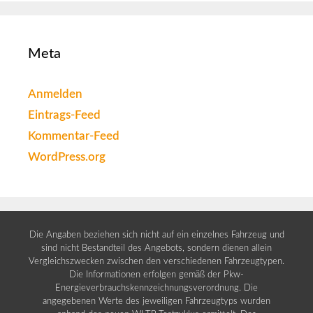
Meta
Anmelden
Eintrags-Feed
Kommentar-Feed
WordPress.org
Die Angaben beziehen sich nicht auf ein einzelnes Fahrzeug und
sind nicht Bestandteil des Angebots, sondern dienen allein
Vergleichszwecken zwischen den verschiedenen Fahrzeugtypen.
Die Informationen erfolgen gemäß der Pkw-
Energieverbrauchskennzeichnungsverordnung. Die
angegebenen Werte des jeweiligen Fahrzeugtyps wurden