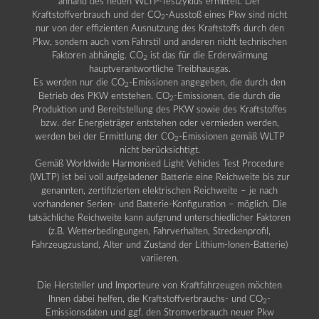
anhand des neuen WLTP-Testzyklus ermittelt. Der
Kraftstoffverbrauch und der CO
-Ausstoß eines Pkw sind nicht
2
nur von der effizienten Ausnutzung des Kraftstoffs durch den
Pkw, sondern auch vom Fahrstil und anderen nicht technischen
Faktoren abhängig. CO
ist das für die Erderwärmung
2
hauptverantwortliche Treibhausgas.
Es werden nur die CO
-Emissionen angegeben, die durch den
2
Betrieb des PKW entstehen. CO
-Emissionen, die durch die
2
Produktion und Bereitstellung des PKW sowie des Kraftstoffes
bzw. der Energieträger entstehen oder vermieden werden,
werden bei der Ermittlung der CO
-Emissionen gemäß WLTP
2
nicht berücksichtigt.
Gemäß Worldwide Harmonised Light Vehicles Test Procedure
(WLTP) ist bei voll aufgeladener Batterie eine Reichweite bis zur
genannten, zertifizierten elektrischen Reichweite – je nach
vorhandener Serien- und Batterie-Konfiguration – möglich. Die
tatsächliche Reichweite kann aufgrund unterschiedlicher Faktoren
(z.B. Wetterbedingungen, Fahrverhalten, Streckenprofil,
Fahrzeugzustand, Alter und Zustand der Lithium-Ionen-Batterie)
variieren.
Die Hersteller und Importeure von Kraftfahrzeugen möchten
Ihnen dabei helfen, die Kraftstoffverbrauchs- und CO
-
2
Emissionsdaten und ggf. den Stromverbrauch neuer Pkw