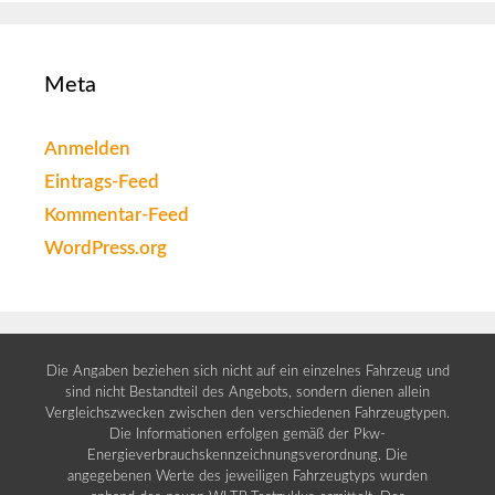
Meta
Anmelden
Eintrags-Feed
Kommentar-Feed
WordPress.org
Die Angaben beziehen sich nicht auf ein einzelnes Fahrzeug und
sind nicht Bestandteil des Angebots, sondern dienen allein
Vergleichszwecken zwischen den verschiedenen Fahrzeugtypen.
Die Informationen erfolgen gemäß der Pkw-
Energieverbrauchskennzeichnungsverordnung. Die
angegebenen Werte des jeweiligen Fahrzeugtyps wurden