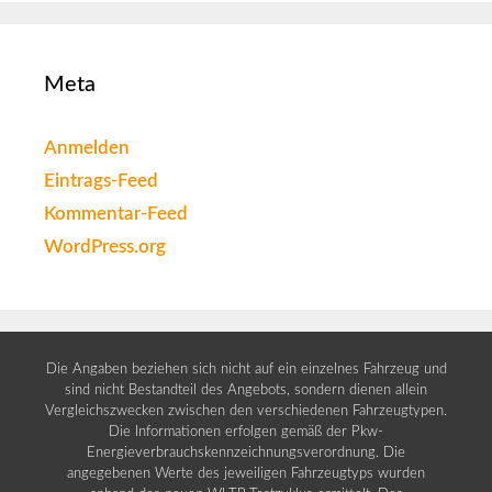
Meta
Anmelden
Eintrags-Feed
Kommentar-Feed
WordPress.org
Die Angaben beziehen sich nicht auf ein einzelnes Fahrzeug und
sind nicht Bestandteil des Angebots, sondern dienen allein
Vergleichszwecken zwischen den verschiedenen Fahrzeugtypen.
Die Informationen erfolgen gemäß der Pkw-
Energieverbrauchskennzeichnungsverordnung. Die
angegebenen Werte des jeweiligen Fahrzeugtyps wurden