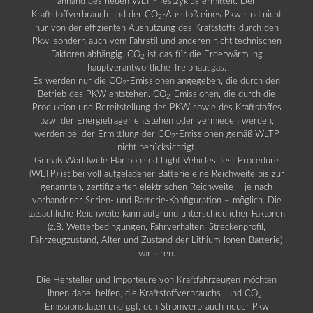
anhand des neuen WLTP-Testzyklus ermittelt. Der
Kraftstoffverbrauch und der CO
-Ausstoß eines Pkw sind nicht
2
nur von der effizienten Ausnutzung des Kraftstoffs durch den
Pkw, sondern auch vom Fahrstil und anderen nicht technischen
Faktoren abhängig. CO
ist das für die Erderwärmung
2
hauptverantwortliche Treibhausgas.
Es werden nur die CO
-Emissionen angegeben, die durch den
2
Betrieb des PKW entstehen. CO
-Emissionen, die durch die
2
Produktion und Bereitstellung des PKW sowie des Kraftstoffes
bzw. der Energieträger entstehen oder vermieden werden,
werden bei der Ermittlung der CO
-Emissionen gemäß WLTP
2
nicht berücksichtigt.
Gemäß Worldwide Harmonised Light Vehicles Test Procedure
(WLTP) ist bei voll aufgeladener Batterie eine Reichweite bis zur
genannten, zertifizierten elektrischen Reichweite – je nach
vorhandener Serien- und Batterie-Konfiguration – möglich. Die
tatsächliche Reichweite kann aufgrund unterschiedlicher Faktoren
(z.B. Wetterbedingungen, Fahrverhalten, Streckenprofil,
Fahrzeugzustand, Alter und Zustand der Lithium-Ionen-Batterie)
variieren.
Die Hersteller und Importeure von Kraftfahrzeugen möchten
Ihnen dabei helfen, die Kraftstoffverbrauchs- und CO
-
2
Emissionsdaten und ggf. den Stromverbrauch neuer Pkw