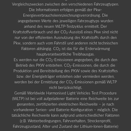
Vergleichszwecken zwischen den verschiedenen Fahrzeugtypen.
Die Informationen erfolgen gemäß der Pkw-
Energieverbrauchskennzeichnungsverordnung. Die
angegebenen Werte des jeweiligen Fahrzeugtyps wurden
anhand des neuen WLTP-Testzyklus ermittelt. Der
Kraftstoffverbrauch und der CO
-Ausstoß eines Pkw sind nicht
2
nur von der effizienten Ausnutzung des Kraftstoffs durch den
Pkw, sondern auch vom Fahrstil und anderen nicht technischen
Faktoren abhängig. CO
ist das für die Erderwärmung
2
hauptverantwortliche Treibhausgas.
Es werden nur die CO
-Emissionen angegeben, die durch den
2
Betrieb des PKW entstehen. CO
-Emissionen, die durch die
2
Produktion und Bereitstellung des PKW sowie des Kraftstoffes
bzw. der Energieträger entstehen oder vermieden werden,
werden bei der Ermittlung der CO
-Emissionen gemäß WLTP
2
nicht berücksichtigt.
Gemäß Worldwide Harmonised Light Vehicles Test Procedure
(WLTP) ist bei voll aufgeladener Batterie eine Reichweite bis zur
genannten, zertifizierten elektrischen Reichweite – je nach
vorhandener Serien- und Batterie-Konfiguration – möglich. Die
tatsächliche Reichweite kann aufgrund unterschiedlicher Faktoren
(z.B. Wetterbedingungen, Fahrverhalten, Streckenprofil,
Fahrzeugzustand, Alter und Zustand der Lithium-Ionen-Batterie)