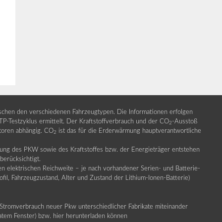
ischen den verschiedenen Fahrzeugtypen. Die Informationen erfolgen
Testzyklus ermittelt. Der Kraftstoffverbrauch und der CO
-Ausstoß
2
ktoren abhängig. CO
ist das für die Erderwärmung hauptverantwortliche
2
llung des PKW sowie des Kraftstoffes bzw. der Energieträger entstehen
erücksichtigt.
en elektrischen Reichweite – je nach vorhandener Serien- und Batterie-
fil, Fahrzeugzustand, Alter und Zustand der Lithium-Ionen-Batterie)
Stromverbrauch neuer Pkw unterschiedlicher Fabrikate miteinander
ratem Fenster) bzw. hier herunterladen können