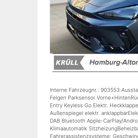
Interne Fahrzeugnr.: 903553 Ausst
Felgen Parksensor Vorne+HintenRü
Entry Keyless Go Elektr. Heckklap
Außenspiegel elektr. anklappbarElek
DAB Bluetooth Apple-CarPlay/Andro
Klimaautomatik SitzheizungBeheiz
Fahrerassistenzsysteme: Geschwin