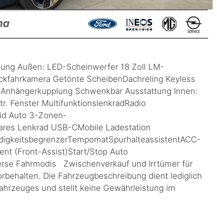
ttung Außen: LED-Scheinwerfer 18 Zoll LM-
ckfahrkamera Getönte ScheibenDachreling Keyless
peAnhängerkupplung Schwenkbar Ausstattung Innen:
tr. Fenster MultifunktionslenkradRadio
id Auto 3-Zonen-
bares Lenkrad USB-CMobile Ladestation
digkeitsbegrenzerTempomatSpurhalteassistentACC-
t (Front-Assist)Start/Stop Auto
rse Fahrmodis Zwischenverkauf und Irrtümer für
orbehalten. Die Fahrzeugbeschreibung dient lediglich
Fahrzeuges und stellt keine Gewährleistung im