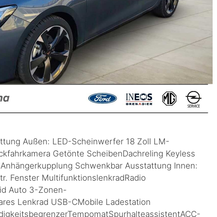
attung Außen: LED-Scheinwerfer 18 Zoll LM-
ckfahrkamera Getönte ScheibenDachreling Keyless
peAnhängerkupplung Schwenkbar Ausstattung Innen:
tr. Fenster MultifunktionslenkradRadio
id Auto 3-Zonen-
bares Lenkrad USB-CMobile Ladestation
digkeitsbegrenzerTempomatSpurhalteassistentACC-