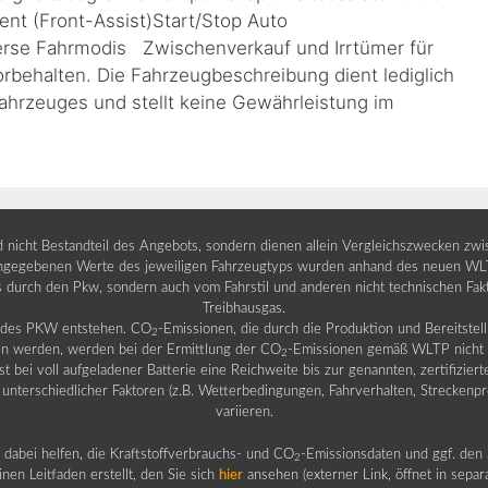
t (Front-Assist)Start/Stop Auto
rse Fahrmodis Zwischenverkauf und Irrtümer für
orbehalten. Die Fahrzeugbeschreibung dient lediglich
Fahrzeuges und stellt keine Gewährleistung im
nd nicht Bestandteil des Angebots, sondern dienen allein Vergleichszwecken zw
egebenen Werte des jeweiligen Fahrzeugtyps wurden anhand des neuen WLTP-
fs durch den Pkw, sondern auch vom Fahrstil und anderen nicht technischen Fa
Treibhausgas.
b des PKW entstehen. CO
-Emissionen, die durch die Produktion und Bereitste
2
n werden, werden bei der Ermittlung der CO
-Emissionen gemäß WLTP nicht b
2
ei voll aufgeladener Batterie eine Reichweite bis zur genannten, zertifiziert
 unterschiedlicher Faktoren (z.B. Wetterbedingungen, Fahrverhalten, Streckenpro
variieren.
dabei helfen, die Kraftstoffverbrauchs- und CO
-Emissionsdaten und ggf. den 
2
nen Leitfaden erstellt, den Sie sich
hier
ansehen (externer Link, öffnet in sepa