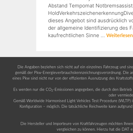
Abstand Tempomat Notbremsassisten
HoldVerkehrszeichenerkennungDive
dieses Angebot sind ausdrücklich v
der allgemeine Identifizierung des 
kaufrechtlichen Sinne …
Weiterlesen
Die Angaben beziehen sich nicht auf ein einzelnes Fahrzeug und si
gemäß der Pkw-Energieverbrauchskennzeichnungsverordnung. Die ang
eines Pkw sind nicht nur von der effizienten Ausnutzung des Kraftstof
Es werden nur die CO
-Emissionen angegeben, die durch den Betrie
2
oder vermiede
Gemäß Worldwide Harmonised Light Vehicles Test Procedure (WLTP) ist b
Konfiguration – möglich. Die tatsächliche Reichweite kann aufgrund
Die Hersteller und Importeure von Kraftfahrzeugen möchten Ihnen 
vergleichen zu können. Hierzu hat die DAT ei