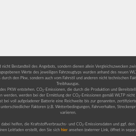
nd nicht Bestandteil des Angebots, sondern dienen allein Vergleichszwecken zw
egebenen Werte des jeweiligen Fahrzeugtyps wurden anhand des neuen WLTP-
fs durch den Pkw, sondern auch vom Fahrstil und anderen nicht technischen Fa
Treibhausgas.
b des PKW entstehen. CO
-Emissionen, die durch die Produktion und Bereitste
2
n werden, werden bei der Ermittlung der CO
-Emissionen gemäß WLTP nicht b
2
ei voll aufgeladener Batterie eine Reichweite bis zur genannten, zertifiziert
 unterschiedlicher Faktoren (z.B. Wetterbedingungen, Fahrverhalten, Streckenpro
variieren.
dabei helfen, die Kraftstoffverbrauchs- und CO
-Emissionsdaten und ggf. den 
2
nen Leitfaden erstellt, den Sie sich
hier
ansehen (externer Link, öffnet in sepa