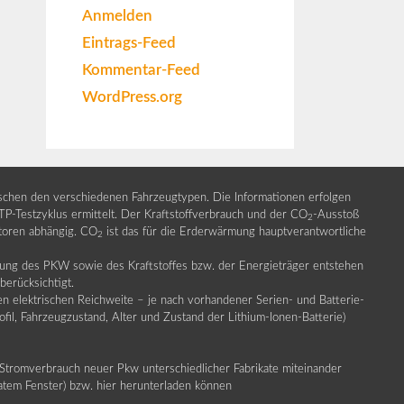
Anmelden
Eintrags-Feed
Kommentar-Feed
WordPress.org
ischen den verschiedenen Fahrzeugtypen. Die Informationen erfolgen
Testzyklus ermittelt. Der Kraftstoffverbrauch und der CO
-Ausstoß
2
ktoren abhängig. CO
ist das für die Erderwärmung hauptverantwortliche
2
llung des PKW sowie des Kraftstoffes bzw. der Energieträger entstehen
erücksichtigt.
en elektrischen Reichweite – je nach vorhandener Serien- und Batterie-
fil, Fahrzeugzustand, Alter und Zustand der Lithium-Ionen-Batterie)
Stromverbrauch neuer Pkw unterschiedlicher Fabrikate miteinander
ratem Fenster) bzw. hier herunterladen können