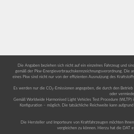
Die Angaben beziehen sich nicht auf ein einzelnes Fahrzeug und si
gemäß der Pkw-Energieverbrauchskennzeichnungsverordnung. Die ang
eines Pkw sind nicht nur von der effizienten Ausnutzung des Kraftstof
Es werden nur die CO
-Emissionen angegeben, die durch den Betrie
2
oder vermiede
Gemäß Worldwide Harmonised Light Vehicles Test Procedure (WLTP) ist b
Konfiguration – möglich. Die tatsächliche Reichweite kann aufgrund
Die Hersteller und Importeure von Kraftfahrzeugen möchten Ihnen 
vergleichen zu können. Hierzu hat die DAT ei