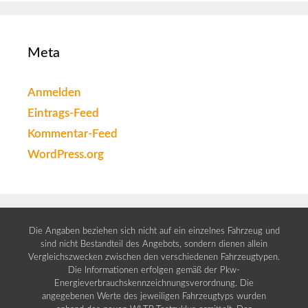
Meta
Anmelden
Eintrags-Feed
Kommentar-Feed
WordPress.org
Die Angaben beziehen sich nicht auf ein einzelnes Fahrzeug und
sind nicht Bestandteil des Angebots, sondern dienen allein
Vergleichszwecken zwischen den verschiedenen Fahrzeugtypen.
Die Informationen erfolgen gemäß der Pkw-
Energieverbrauchskennzeichnungsverordnung. Die
angegebenen Werte des jeweiligen Fahrzeugtyps wurden