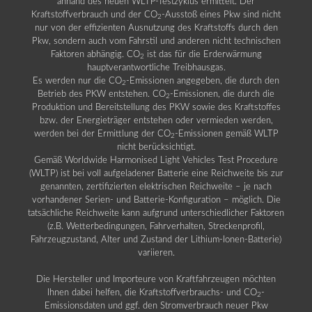
anhand des neuen WLTP-Testzyklus ermittelt. Der
Kraftstoffverbrauch und der CO
-Ausstoß eines Pkw sind nicht
2
nur von der effizienten Ausnutzung des Kraftstoffs durch den
Pkw, sondern auch vom Fahrstil und anderen nicht technischen
Faktoren abhängig. CO
ist das für die Erderwärmung
2
hauptverantwortliche Treibhausgas.
Es werden nur die CO
-Emissionen angegeben, die durch den
2
Betrieb des PKW entstehen. CO
-Emissionen, die durch die
2
Produktion und Bereitstellung des PKW sowie des Kraftstoffes
bzw. der Energieträger entstehen oder vermieden werden,
werden bei der Ermittlung der CO
-Emissionen gemäß WLTP
2
nicht berücksichtigt.
Gemäß Worldwide Harmonised Light Vehicles Test Procedure
(WLTP) ist bei voll aufgeladener Batterie eine Reichweite bis zur
genannten, zertifizierten elektrischen Reichweite – je nach
vorhandener Serien- und Batterie-Konfiguration – möglich. Die
tatsächliche Reichweite kann aufgrund unterschiedlicher Faktoren
(z.B. Wetterbedingungen, Fahrverhalten, Streckenprofil,
Fahrzeugzustand, Alter und Zustand der Lithium-Ionen-Batterie)
variieren.
Die Hersteller und Importeure von Kraftfahrzeugen möchten
Ihnen dabei helfen, die Kraftstoffverbrauchs- und CO
-
2
Emissionsdaten und ggf. den Stromverbrauch neuer Pkw