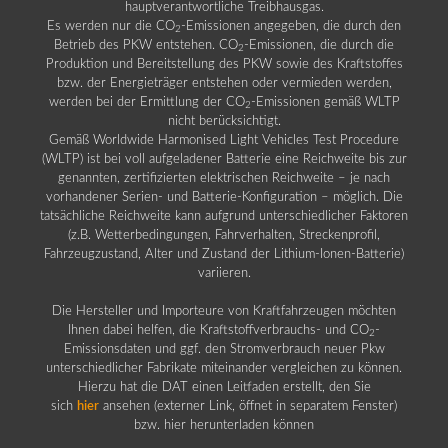
hauptverantwortliche Treibhausgas.
Es werden nur die CO
-Emissionen angegeben, die durch den
2
Betrieb des PKW entstehen. CO
-Emissionen, die durch die
2
Produktion und Bereitstellung des PKW sowie des Kraftstoffes
bzw. der Energieträger entstehen oder vermieden werden,
werden bei der Ermittlung der CO
-Emissionen gemäß WLTP
2
nicht berücksichtigt.
Gemäß Worldwide Harmonised Light Vehicles Test Procedure
(WLTP) ist bei voll aufgeladener Batterie eine Reichweite bis zur
genannten, zertifizierten elektrischen Reichweite – je nach
vorhandener Serien- und Batterie-Konfiguration – möglich. Die
tatsächliche Reichweite kann aufgrund unterschiedlicher Faktoren
(z.B. Wetterbedingungen, Fahrverhalten, Streckenprofil,
Fahrzeugzustand, Alter und Zustand der Lithium-Ionen-Batterie)
variieren.
Die Hersteller und Importeure von Kraftfahrzeugen möchten
Ihnen dabei helfen, die Kraftstoffverbrauchs- und CO
-
2
Emissionsdaten und ggf. den Stromverbrauch neuer Pkw
unterschiedlicher Fabrikate miteinander vergleichen zu können.
Hierzu hat die DAT einen Leitfaden erstellt, den Sie
sich
hier
ansehen (externer Link, öffnet in separatem Fenster)
bzw. hier herunterladen können