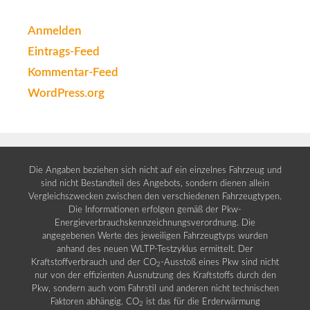
Anmelden
Eintrags-Feed
Kommentar-Feed
WordPress.org
Die Angaben beziehen sich nicht auf ein einzelnes Fahrzeug und
sind nicht Bestandteil des Angebots, sondern dienen allein
Vergleichszwecken zwischen den verschiedenen Fahrzeugtypen.
Die Informationen erfolgen gemäß der Pkw-
Energieverbrauchskennzeichnungsverordnung. Die
angegebenen Werte des jeweiligen Fahrzeugtyps wurden
anhand des neuen WLTP-Testzyklus ermittelt. Der
Kraftstoffverbrauch und der CO
-Ausstoß eines Pkw sind nicht
2
nur von der effizienten Ausnutzung des Kraftstoffs durch den
Pkw, sondern auch vom Fahrstil und anderen nicht technischen
Faktoren abhängig. CO
ist das für die Erderwärmung
2