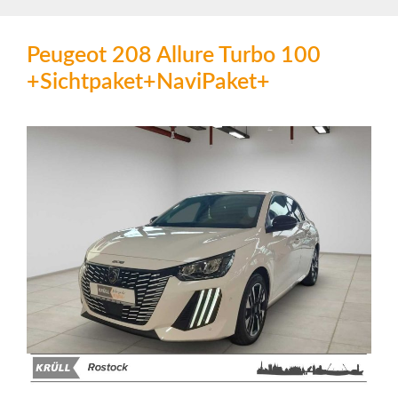
Peugeot 208 Allure Turbo 100
+Sichtpaket+NaviPaket+