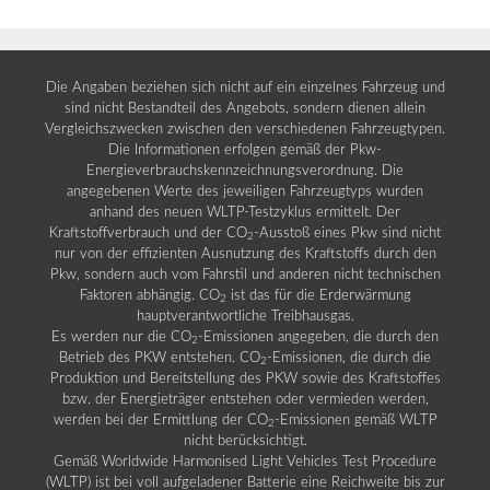
Die Angaben beziehen sich nicht auf ein einzelnes Fahrzeug und
sind nicht Bestandteil des Angebots, sondern dienen allein
Vergleichszwecken zwischen den verschiedenen Fahrzeugtypen.
Die Informationen erfolgen gemäß der Pkw-
Energieverbrauchskennzeichnungsverordnung. Die
angegebenen Werte des jeweiligen Fahrzeugtyps wurden
anhand des neuen WLTP-Testzyklus ermittelt. Der
Kraftstoffverbrauch und der CO
-Ausstoß eines Pkw sind nicht
2
nur von der effizienten Ausnutzung des Kraftstoffs durch den
Pkw, sondern auch vom Fahrstil und anderen nicht technischen
Faktoren abhängig. CO
ist das für die Erderwärmung
2
hauptverantwortliche Treibhausgas.
Es werden nur die CO
-Emissionen angegeben, die durch den
2
Betrieb des PKW entstehen. CO
-Emissionen, die durch die
2
Produktion und Bereitstellung des PKW sowie des Kraftstoffes
bzw. der Energieträger entstehen oder vermieden werden,
werden bei der Ermittlung der CO
-Emissionen gemäß WLTP
2
nicht berücksichtigt.
Gemäß Worldwide Harmonised Light Vehicles Test Procedure
(WLTP) ist bei voll aufgeladener Batterie eine Reichweite bis zur