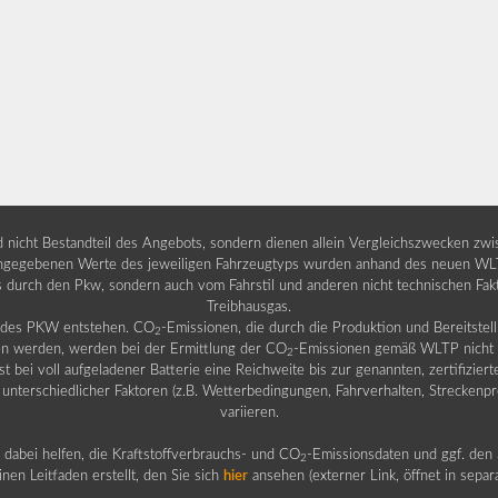
nd nicht Bestandteil des Angebots, sondern dienen allein Vergleichszwecken zw
egebenen Werte des jeweiligen Fahrzeugtyps wurden anhand des neuen WLTP-
fs durch den Pkw, sondern auch vom Fahrstil und anderen nicht technischen Fa
Treibhausgas.
b des PKW entstehen. CO
-Emissionen, die durch die Produktion und Bereitste
2
n werden, werden bei der Ermittlung der CO
-Emissionen gemäß WLTP nicht b
2
ei voll aufgeladener Batterie eine Reichweite bis zur genannten, zertifiziert
 unterschiedlicher Faktoren (z.B. Wetterbedingungen, Fahrverhalten, Streckenpro
variieren.
dabei helfen, die Kraftstoffverbrauchs- und CO
-Emissionsdaten und ggf. den 
2
nen Leitfaden erstellt, den Sie sich
hier
ansehen (externer Link, öffnet in sepa