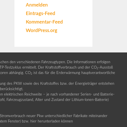
Anmelden
Eintrags-Feed
Kommentar-Feed
WordPress.org
ischen den verschiedenen Fahrzeugtypen. Die Informationen erfolgen
Testzyklus ermittelt. Der Kraftstoffverbrauch und der CO
-Ausstoß
2
ktoren abhängig. CO
ist das für die Erderwärmung hauptverantwortliche
2
llung des PKW sowie des Kraftstoffes bzw. der Energieträger entstehen
erücksichtigt.
en elektrischen Reichweite – je nach vorhandener Serien- und Batterie-
fil, Fahrzeugzustand, Alter und Zustand der Lithium-Ionen-Batterie)
Stromverbrauch neuer Pkw unterschiedlicher Fabrikate miteinander
ratem Fenster) bzw. hier herunterladen können