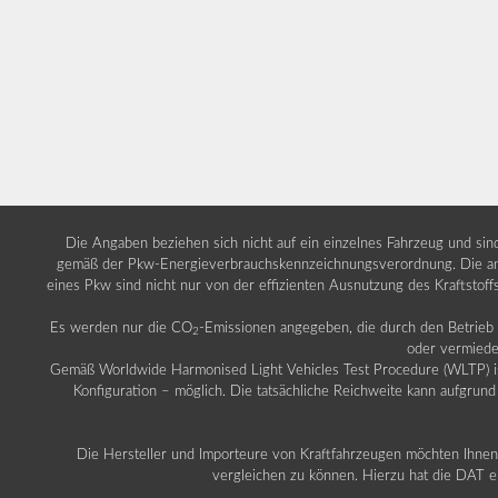
Die Angaben beziehen sich nicht auf ein einzelnes Fahrzeug und si
gemäß der Pkw-Energieverbrauchskennzeichnungsverordnung. Die ang
eines Pkw sind nicht nur von der effizienten Ausnutzung des Kraftstof
Es werden nur die CO
-Emissionen angegeben, die durch den Betrie
2
oder vermiede
Gemäß Worldwide Harmonised Light Vehicles Test Procedure (WLTP) ist b
Konfiguration – möglich. Die tatsächliche Reichweite kann aufgrund
Die Hersteller und Importeure von Kraftfahrzeugen möchten Ihnen 
vergleichen zu können. Hierzu hat die DAT ei