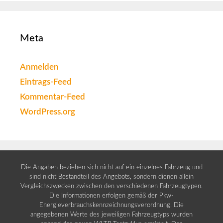
Meta
Anmelden
Eintrags-Feed
Kommentar-Feed
WordPress.org
Die Angaben beziehen sich nicht auf ein einzelnes Fahrzeug und
sind nicht Bestandteil des Angebots, sondern dienen allein
Vergleichszwecken zwischen den verschiedenen Fahrzeugtypen.
Die Informationen erfolgen gemäß der Pkw-
Energieverbrauchskennzeichnungsverordnung. Die
angegebenen Werte des jeweiligen Fahrzeugtyps wurden