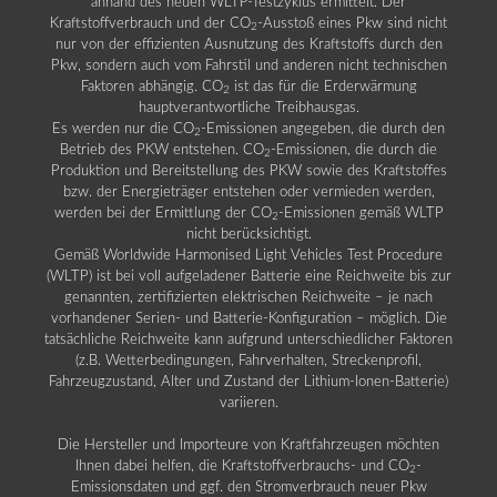
anhand des neuen WLTP-Testzyklus ermittelt. Der
Kraftstoffverbrauch und der CO
-Ausstoß eines Pkw sind nicht
2
nur von der effizienten Ausnutzung des Kraftstoffs durch den
Pkw, sondern auch vom Fahrstil und anderen nicht technischen
Faktoren abhängig. CO
ist das für die Erderwärmung
2
hauptverantwortliche Treibhausgas.
Es werden nur die CO
-Emissionen angegeben, die durch den
2
Betrieb des PKW entstehen. CO
-Emissionen, die durch die
2
Produktion und Bereitstellung des PKW sowie des Kraftstoffes
bzw. der Energieträger entstehen oder vermieden werden,
werden bei der Ermittlung der CO
-Emissionen gemäß WLTP
2
nicht berücksichtigt.
Gemäß Worldwide Harmonised Light Vehicles Test Procedure
(WLTP) ist bei voll aufgeladener Batterie eine Reichweite bis zur
genannten, zertifizierten elektrischen Reichweite – je nach
vorhandener Serien- und Batterie-Konfiguration – möglich. Die
tatsächliche Reichweite kann aufgrund unterschiedlicher Faktoren
(z.B. Wetterbedingungen, Fahrverhalten, Streckenprofil,
Fahrzeugzustand, Alter und Zustand der Lithium-Ionen-Batterie)
variieren.
Die Hersteller und Importeure von Kraftfahrzeugen möchten
Ihnen dabei helfen, die Kraftstoffverbrauchs- und CO
-
2
Emissionsdaten und ggf. den Stromverbrauch neuer Pkw