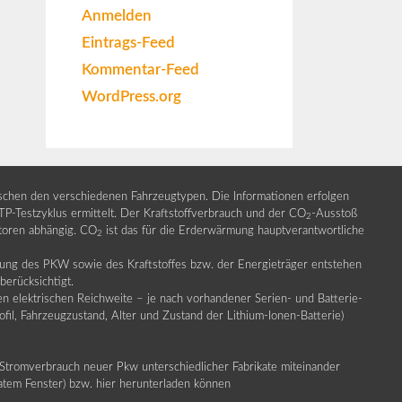
Anmelden
Eintrags-Feed
Kommentar-Feed
WordPress.org
ischen den verschiedenen Fahrzeugtypen. Die Informationen erfolgen
Testzyklus ermittelt. Der Kraftstoffverbrauch und der CO
-Ausstoß
2
ktoren abhängig. CO
ist das für die Erderwärmung hauptverantwortliche
2
llung des PKW sowie des Kraftstoffes bzw. der Energieträger entstehen
erücksichtigt.
en elektrischen Reichweite – je nach vorhandener Serien- und Batterie-
fil, Fahrzeugzustand, Alter und Zustand der Lithium-Ionen-Batterie)
Stromverbrauch neuer Pkw unterschiedlicher Fabrikate miteinander
ratem Fenster) bzw. hier herunterladen können