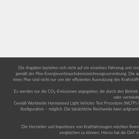
Die Angaben beziehen sich nicht auf ein einzelnes Fahrzeug und si
gemäß der Pkw-Energieverbrauchskennzeichnungsverordnung. Die ang
eines Pkw sind nicht nur von der effizienten Ausnutzung des Kraftstof
Es werden nur die CO
-Emissionen angegeben, die durch den Betrie
2
oder vermiede
Gemäß Worldwide Harmonised Light Vehicles Test Procedure (WLTP) ist b
Konfiguration – möglich. Die tatsächliche Reichweite kann aufgrund
Die Hersteller und Importeure von Kraftfahrzeugen möchten Ihnen 
vergleichen zu können. Hierzu hat die DAT ei