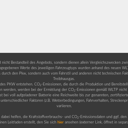
nd nicht Bestandteil des Angebots, sondern dienen allein Vergleichszwecken zw
egebenen Werte des jeweiligen Fahrzeugtyps wurden anhand des neuen WLTP-
fs durch den Pkw, sondern auch vom Fahrstil und anderen nicht technischen Fa
Treibhausgas.
b des PKW entstehen. CO
-Emissionen, die durch die Produktion und Bereitste
2
n werden, werden bei der Ermittlung der CO
-Emissionen gemäß WLTP nicht b
2
ei voll aufgeladener Batterie eine Reichweite bis zur genannten, zertifiziert
 unterschiedlicher Faktoren (z.B. Wetterbedingungen, Fahrverhalten, Streckenpro
variieren.
dabei helfen, die Kraftstoffverbrauchs- und CO
-Emissionsdaten und ggf. den 
2
nen Leitfaden erstellt, den Sie sich
hier
ansehen (externer Link, öffnet in sepa