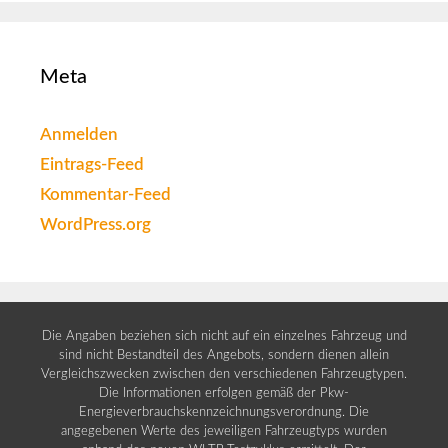
Meta
Anmelden
Eintrags-Feed
Kommentar-Feed
WordPress.org
Die Angaben beziehen sich nicht auf ein einzelnes Fahrzeug und
sind nicht Bestandteil des Angebots, sondern dienen allein
Vergleichszwecken zwischen den verschiedenen Fahrzeugtypen.
Die Informationen erfolgen gemäß der Pkw-
Energieverbrauchskennzeichnungsverordnung. Die
angegebenen Werte des jeweiligen Fahrzeugtyps wurden