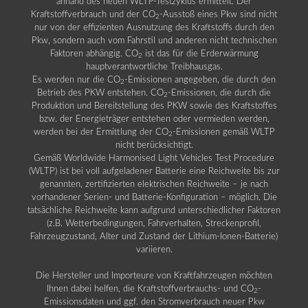
anhand des neuen WLTP-Testzyklus ermittelt. Der
Kraftstoffverbrauch und der CO
-Ausstoß eines Pkw sind nicht
2
nur von der effizienten Ausnutzung des Kraftstoffs durch den
Pkw, sondern auch vom Fahrstil und anderen nicht technischen
Faktoren abhängig. CO
ist das für die Erderwärmung
2
hauptverantwortliche Treibhausgas.
Es werden nur die CO
-Emissionen angegeben, die durch den
2
Betrieb des PKW entstehen. CO
-Emissionen, die durch die
2
Produktion und Bereitstellung des PKW sowie des Kraftstoffes
bzw. der Energieträger entstehen oder vermieden werden,
werden bei der Ermittlung der CO
-Emissionen gemäß WLTP
2
nicht berücksichtigt.
Gemäß Worldwide Harmonised Light Vehicles Test Procedure
(WLTP) ist bei voll aufgeladener Batterie eine Reichweite bis zur
genannten, zertifizierten elektrischen Reichweite – je nach
vorhandener Serien- und Batterie-Konfiguration – möglich. Die
tatsächliche Reichweite kann aufgrund unterschiedlicher Faktoren
(z.B. Wetterbedingungen, Fahrverhalten, Streckenprofil,
Fahrzeugzustand, Alter und Zustand der Lithium-Ionen-Batterie)
variieren.
Die Hersteller und Importeure von Kraftfahrzeugen möchten
Ihnen dabei helfen, die Kraftstoffverbrauchs- und CO
-
2
Emissionsdaten und ggf. den Stromverbrauch neuer Pkw