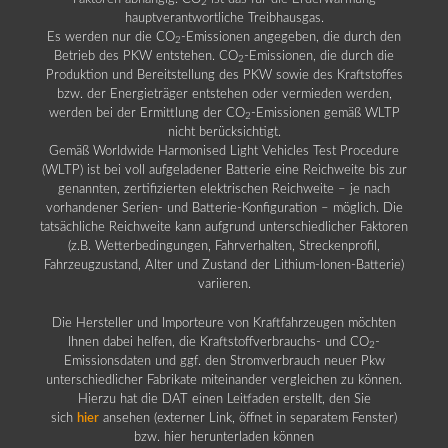
2
hauptverantwortliche Treibhausgas.
Es werden nur die CO
-Emissionen angegeben, die durch den
2
Betrieb des PKW entstehen. CO
-Emissionen, die durch die
2
Produktion und Bereitstellung des PKW sowie des Kraftstoffes
bzw. der Energieträger entstehen oder vermieden werden,
werden bei der Ermittlung der CO
-Emissionen gemäß WLTP
2
nicht berücksichtigt.
Gemäß Worldwide Harmonised Light Vehicles Test Procedure
(WLTP) ist bei voll aufgeladener Batterie eine Reichweite bis zur
genannten, zertifizierten elektrischen Reichweite – je nach
vorhandener Serien- und Batterie-Konfiguration – möglich. Die
tatsächliche Reichweite kann aufgrund unterschiedlicher Faktoren
(z.B. Wetterbedingungen, Fahrverhalten, Streckenprofil,
Fahrzeugzustand, Alter und Zustand der Lithium-Ionen-Batterie)
variieren.
Die Hersteller und Importeure von Kraftfahrzeugen möchten
Ihnen dabei helfen, die Kraftstoffverbrauchs- und CO
-
2
Emissionsdaten und ggf. den Stromverbrauch neuer Pkw
unterschiedlicher Fabrikate miteinander vergleichen zu können.
Hierzu hat die DAT einen Leitfaden erstellt, den Sie
sich
hier
ansehen (externer Link, öffnet in separatem Fenster)
bzw. hier herunterladen können