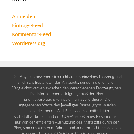
Anmelden
Eintrags-Feed
Kommentar-Feed
WordPress.org
Die Angaben beziehen sich nicht auf ein einzelnes Fahrzeug und
sind nicht Bestandteil des Angebots, sondern dienen allein
Vergleichszwecken zwischen den verschiedenen Fahrzeugtypen.
Die Informationen erfolgen gemäß der Pkw-
Energieverbrauchskennzeichnungsverordnung. Die
angegebenen Werte des jeweiligen Fahrzeugtyps wurden
anhand des neuen WLTP-Testzyklus ermittelt. Der
Kraftstoffverbrauch und der CO
-Ausstoß eines Pkw sind nicht
2
nur von der effizienten Ausnutzung des Kraftstoffs durch den
Pkw, sondern auch vom Fahrstil und anderen nicht technischen
Faktoren abhängig. CO
ist das für die Erderwärmung