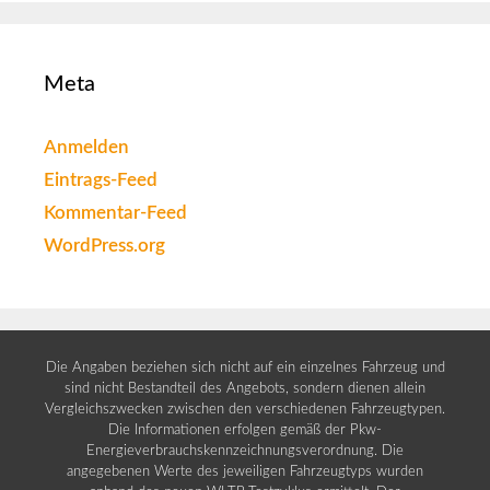
Meta
Anmelden
Eintrags-Feed
Kommentar-Feed
WordPress.org
Die Angaben beziehen sich nicht auf ein einzelnes Fahrzeug und
sind nicht Bestandteil des Angebots, sondern dienen allein
Vergleichszwecken zwischen den verschiedenen Fahrzeugtypen.
Die Informationen erfolgen gemäß der Pkw-
Energieverbrauchskennzeichnungsverordnung. Die
angegebenen Werte des jeweiligen Fahrzeugtyps wurden