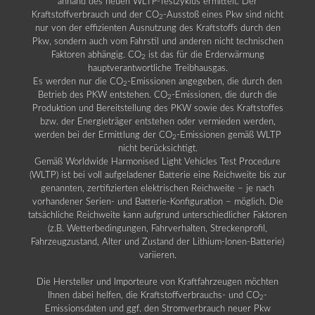
anhand des neuen WLTP-Testzyklus ermittelt. Der
Kraftstoffverbrauch und der CO
-Ausstoß eines Pkw sind nicht
2
nur von der effizienten Ausnutzung des Kraftstoffs durch den
Pkw, sondern auch vom Fahrstil und anderen nicht technischen
Faktoren abhängig. CO
ist das für die Erderwärmung
2
hauptverantwortliche Treibhausgas.
Es werden nur die CO
-Emissionen angegeben, die durch den
2
Betrieb des PKW entstehen. CO
-Emissionen, die durch die
2
Produktion und Bereitstellung des PKW sowie des Kraftstoffes
bzw. der Energieträger entstehen oder vermieden werden,
werden bei der Ermittlung der CO
-Emissionen gemäß WLTP
2
nicht berücksichtigt.
Gemäß Worldwide Harmonised Light Vehicles Test Procedure
(WLTP) ist bei voll aufgeladener Batterie eine Reichweite bis zur
genannten, zertifizierten elektrischen Reichweite – je nach
vorhandener Serien- und Batterie-Konfiguration – möglich. Die
tatsächliche Reichweite kann aufgrund unterschiedlicher Faktoren
(z.B. Wetterbedingungen, Fahrverhalten, Streckenprofil,
Fahrzeugzustand, Alter und Zustand der Lithium-Ionen-Batterie)
variieren.
Die Hersteller und Importeure von Kraftfahrzeugen möchten
Ihnen dabei helfen, die Kraftstoffverbrauchs- und CO
-
2
Emissionsdaten und ggf. den Stromverbrauch neuer Pkw