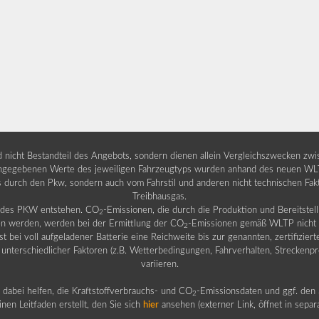
nd nicht Bestandteil des Angebots, sondern dienen allein Vergleichszwecken zw
egebenen Werte des jeweiligen Fahrzeugtyps wurden anhand des neuen WLTP-
fs durch den Pkw, sondern auch vom Fahrstil und anderen nicht technischen Fa
Treibhausgas.
b des PKW entstehen. CO
-Emissionen, die durch die Produktion und Bereitste
2
n werden, werden bei der Ermittlung der CO
-Emissionen gemäß WLTP nicht b
2
ei voll aufgeladener Batterie eine Reichweite bis zur genannten, zertifiziert
 unterschiedlicher Faktoren (z.B. Wetterbedingungen, Fahrverhalten, Streckenpro
variieren.
dabei helfen, die Kraftstoffverbrauchs- und CO
-Emissionsdaten und ggf. den 
2
nen Leitfaden erstellt, den Sie sich
hier
ansehen (externer Link, öffnet in sepa