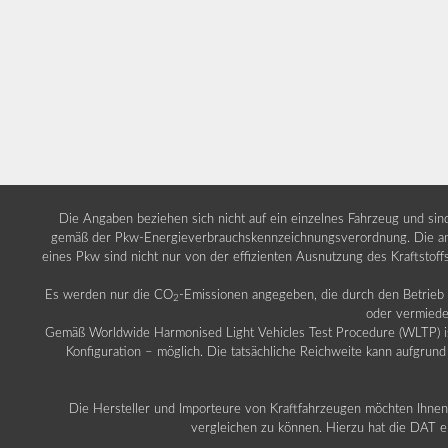
Die Angaben beziehen sich nicht auf ein einzelnes Fahrzeug und si
gemäß der Pkw-Energieverbrauchskennzeichnungsverordnung. Die ang
eines Pkw sind nicht nur von der effizienten Ausnutzung des Kraftstof
Es werden nur die CO
-Emissionen angegeben, die durch den Betrie
2
oder vermiede
Gemäß Worldwide Harmonised Light Vehicles Test Procedure (WLTP) ist b
Konfiguration – möglich. Die tatsächliche Reichweite kann aufgrund
Die Hersteller und Importeure von Kraftfahrzeugen möchten Ihnen 
vergleichen zu können. Hierzu hat die DAT ei