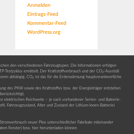
Anmelden
Eintrags-Feed
Kommentar-Feed
WordPress.org
ischen den verschiedenen Fahrzeugtypen. Die Informationen erfolgen
Testzyklus ermittelt. Der Kraftstoffverbrauch und der CO
-Ausstoß
2
ktoren abhängig. CO
ist das für die Erderwärmung hauptverantwortliche
2
llung des PKW sowie des Kraftstoffes bzw. der Energieträger entstehen
erücksichtigt.
en elektrischen Reichweite – je nach vorhandener Serien- und Batterie-
fil, Fahrzeugzustand, Alter und Zustand der Lithium-Ionen-Batterie)
Stromverbrauch neuer Pkw unterschiedlicher Fabrikate miteinander
ratem Fenster) bzw. hier herunterladen können