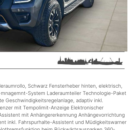
eraumrollo, Schwarz Fensterheber hinten, elektrisch,
-mnagemnt-System Laderaumteiler Technologie-Paket
te Geschwindigkeitsregelanlage, adaptiv inkl.
enzer mit Tempolimit-Anzeige Elektronischer
-Assistent mit Anhängererkennung Anhängevorrichtung
ent inkl. Fahrspurhalte-Assistent und Müdigkeitswarner
 Notbremsfunktion beim Rückwärtsausparken 360-