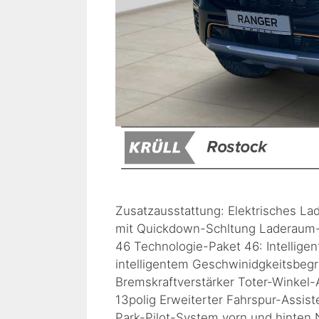
Zusatzausstattung: Elektrisches Lad
mit Quickdown-Schltung Laderaum
46 Technologie-Paket 46: Intelligen
intelligentem Geschwinidgkeitsbegr
Bremskraftverstärker Toter-Winkel
13polig Erweiterter Fahrspur-Assist
Park-Pilot-System vorn und hinten