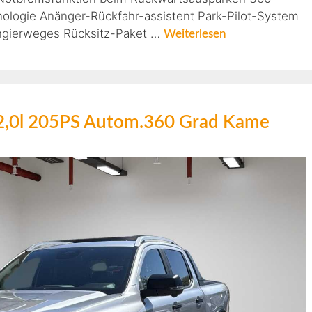
ologie Anänger-Rückfahr-assistent Park-Pilot-System
angierweges Rücksitz-Paket …
Weiterlesen
 2,0l 205PS Autom.360 Grad Kame