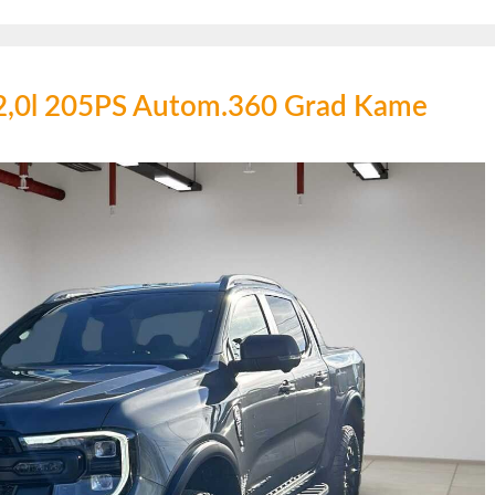
 2,0l 205PS Autom.360 Grad Kame