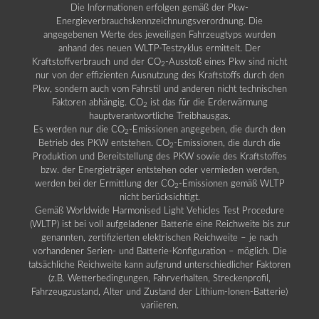
Die Informationen erfolgen gemäß der Pkw-
Energieverbrauchskennzeichnungsverordnung. Die
angegebenen Werte des jeweiligen Fahrzeugtyps wurden
anhand des neuen WLTP-Testzyklus ermittelt. Der
Kraftstoffverbrauch und der CO
-Ausstoß eines Pkw sind nicht
2
nur von der effizienten Ausnutzung des Kraftstoffs durch den
Pkw, sondern auch vom Fahrstil und anderen nicht technischen
Faktoren abhängig. CO
ist das für die Erderwärmung
2
hauptverantwortliche Treibhausgas.
Es werden nur die CO
-Emissionen angegeben, die durch den
2
Betrieb des PKW entstehen. CO
-Emissionen, die durch die
2
Produktion und Bereitstellung des PKW sowie des Kraftstoffes
bzw. der Energieträger entstehen oder vermieden werden,
werden bei der Ermittlung der CO
-Emissionen gemäß WLTP
2
nicht berücksichtigt.
Gemäß Worldwide Harmonised Light Vehicles Test Procedure
(WLTP) ist bei voll aufgeladener Batterie eine Reichweite bis zur
genannten, zertifizierten elektrischen Reichweite – je nach
vorhandener Serien- und Batterie-Konfiguration – möglich. Die
tatsächliche Reichweite kann aufgrund unterschiedlicher Faktoren
(z.B. Wetterbedingungen, Fahrverhalten, Streckenprofil,
Fahrzeugzustand, Alter und Zustand der Lithium-Ionen-Batterie)
variieren.