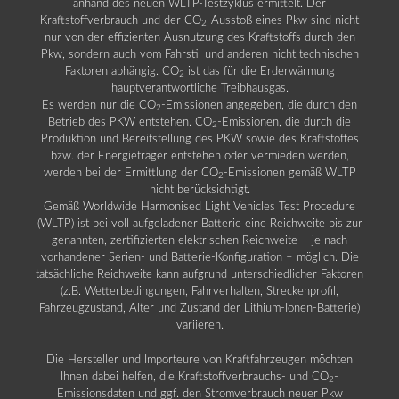
anhand des neuen WLTP-Testzyklus ermittelt. Der
Kraftstoffverbrauch und der CO
-Ausstoß eines Pkw sind nicht
2
nur von der effizienten Ausnutzung des Kraftstoffs durch den
Pkw, sondern auch vom Fahrstil und anderen nicht technischen
Faktoren abhängig. CO
ist das für die Erderwärmung
2
hauptverantwortliche Treibhausgas.
Es werden nur die CO
-Emissionen angegeben, die durch den
2
Betrieb des PKW entstehen. CO
-Emissionen, die durch die
2
Produktion und Bereitstellung des PKW sowie des Kraftstoffes
bzw. der Energieträger entstehen oder vermieden werden,
werden bei der Ermittlung der CO
-Emissionen gemäß WLTP
2
nicht berücksichtigt.
Gemäß Worldwide Harmonised Light Vehicles Test Procedure
(WLTP) ist bei voll aufgeladener Batterie eine Reichweite bis zur
genannten, zertifizierten elektrischen Reichweite – je nach
vorhandener Serien- und Batterie-Konfiguration – möglich. Die
tatsächliche Reichweite kann aufgrund unterschiedlicher Faktoren
(z.B. Wetterbedingungen, Fahrverhalten, Streckenprofil,
Fahrzeugzustand, Alter und Zustand der Lithium-Ionen-Batterie)
variieren.
Die Hersteller und Importeure von Kraftfahrzeugen möchten
Ihnen dabei helfen, die Kraftstoffverbrauchs- und CO
-
2
Emissionsdaten und ggf. den Stromverbrauch neuer Pkw