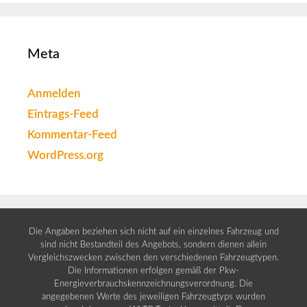
Meta
Anmelden
Eintrags-Feed
Kommentar-Feed
WordPress.org
Die Angaben beziehen sich nicht auf ein einzelnes Fahrzeug und
sind nicht Bestandteil des Angebots, sondern dienen allein
Vergleichszwecken zwischen den verschiedenen Fahrzeugtypen.
Die Informationen erfolgen gemäß der Pkw-
Energieverbrauchskennzeichnungsverordnung. Die
angegebenen Werte des jeweiligen Fahrzeugtyps wurden