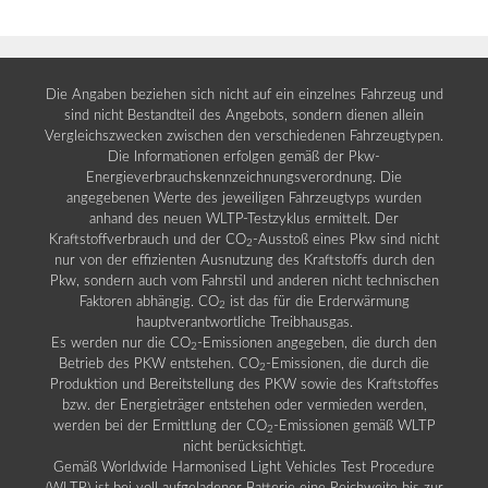
Die Angaben beziehen sich nicht auf ein einzelnes Fahrzeug und
sind nicht Bestandteil des Angebots, sondern dienen allein
Vergleichszwecken zwischen den verschiedenen Fahrzeugtypen.
Die Informationen erfolgen gemäß der Pkw-
Energieverbrauchskennzeichnungsverordnung. Die
angegebenen Werte des jeweiligen Fahrzeugtyps wurden
anhand des neuen WLTP-Testzyklus ermittelt. Der
Kraftstoffverbrauch und der CO
-Ausstoß eines Pkw sind nicht
2
nur von der effizienten Ausnutzung des Kraftstoffs durch den
Pkw, sondern auch vom Fahrstil und anderen nicht technischen
Faktoren abhängig. CO
ist das für die Erderwärmung
2
hauptverantwortliche Treibhausgas.
Es werden nur die CO
-Emissionen angegeben, die durch den
2
Betrieb des PKW entstehen. CO
-Emissionen, die durch die
2
Produktion und Bereitstellung des PKW sowie des Kraftstoffes
bzw. der Energieträger entstehen oder vermieden werden,
werden bei der Ermittlung der CO
-Emissionen gemäß WLTP
2
nicht berücksichtigt.
Gemäß Worldwide Harmonised Light Vehicles Test Procedure