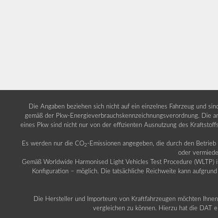
Die Angaben beziehen sich nicht auf ein einzelnes Fahrzeug und si
gemäß der Pkw-Energieverbrauchskennzeichnungsverordnung. Die ang
eines Pkw sind nicht nur von der effizienten Ausnutzung des Kraftstof
Es werden nur die CO
-Emissionen angegeben, die durch den Betrie
2
oder vermiede
Gemäß Worldwide Harmonised Light Vehicles Test Procedure (WLTP) ist b
Konfiguration – möglich. Die tatsächliche Reichweite kann aufgrund
Die Hersteller und Importeure von Kraftfahrzeugen möchten Ihnen 
vergleichen zu können. Hierzu hat die DAT ei