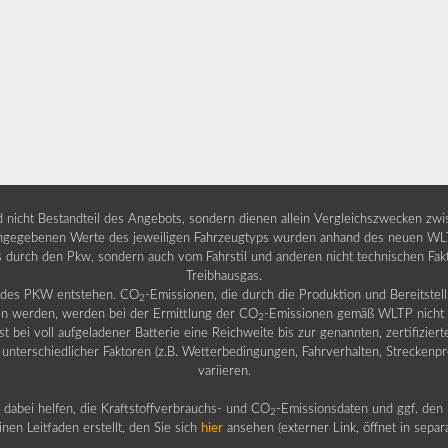
nd nicht Bestandteil des Angebots, sondern dienen allein Vergleichszwecken zw
egebenen Werte des jeweiligen Fahrzeugtyps wurden anhand des neuen WLTP-
fs durch den Pkw, sondern auch vom Fahrstil und anderen nicht technischen Fa
Treibhausgas.
b des PKW entstehen. CO
-Emissionen, die durch die Produktion und Bereitste
2
n werden, werden bei der Ermittlung der CO
-Emissionen gemäß WLTP nicht b
2
ei voll aufgeladener Batterie eine Reichweite bis zur genannten, zertifiziert
 unterschiedlicher Faktoren (z.B. Wetterbedingungen, Fahrverhalten, Streckenpro
variieren.
dabei helfen, die Kraftstoffverbrauchs- und CO
-Emissionsdaten und ggf. den 
2
nen Leitfaden erstellt, den Sie sich
hier
ansehen (externer Link, öffnet in sepa