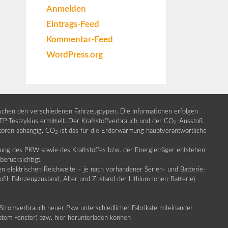
Anmelden
Eintrags-Feed
Kommentar-Feed
WordPress.org
ischen den verschiedenen Fahrzeugtypen. Die Informationen erfolgen
Testzyklus ermittelt. Der Kraftstoffverbrauch und der CO
-Ausstoß
2
ktoren abhängig. CO
ist das für die Erderwärmung hauptverantwortliche
2
llung des PKW sowie des Kraftstoffes bzw. der Energieträger entstehen
erücksichtigt.
en elektrischen Reichweite – je nach vorhandener Serien- und Batterie-
fil, Fahrzeugzustand, Alter und Zustand der Lithium-Ionen-Batterie)
Stromverbrauch neuer Pkw unterschiedlicher Fabrikate miteinander
ratem Fenster) bzw. hier herunterladen können