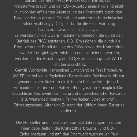
anhand des neuen WLTP-Testzyklus ermittelt. Der
Kraftstoffverbrauch und der CO
-Ausstoß eines Pkw sind nicht
2
nur von der effizienten Ausnutzung des Kraftstoffs durch den
Pkw, sondern auch vom Fahrstil und anderen nicht technischen
Faktoren abhängig. CO
ist das für die Erderwärmung
2
hauptverantwortliche Treibhausgas.
Es werden nur die CO
-Emissionen angegeben, die durch den
2
Betrieb des PKW entstehen. CO
-Emissionen, die durch die
2
Produktion und Bereitstellung des PKW sowie des Kraftstoffes
bzw. der Energieträger entstehen oder vermieden werden,
werden bei der Ermittlung der CO
-Emissionen gemäß WLTP
2
nicht berücksichtigt.
Gemäß Worldwide Harmonised Light Vehicles Test Procedure
(WLTP) ist bei voll aufgeladener Batterie eine Reichweite bis zur
genannten, zertifizierten elektrischen Reichweite – je nach
vorhandener Serien- und Batterie-Konfiguration – möglich. Die
tatsächliche Reichweite kann aufgrund unterschiedlicher Faktoren
(z.B. Wetterbedingungen, Fahrverhalten, Streckenprofil,
Fahrzeugzustand, Alter und Zustand der Lithium-Ionen-Batterie)
variieren.
Die Hersteller und Importeure von Kraftfahrzeugen möchten
Ihnen dabei helfen, die Kraftstoffverbrauchs- und CO
-
2
Emissionsdaten und ggf. den Stromverbrauch neuer Pkw