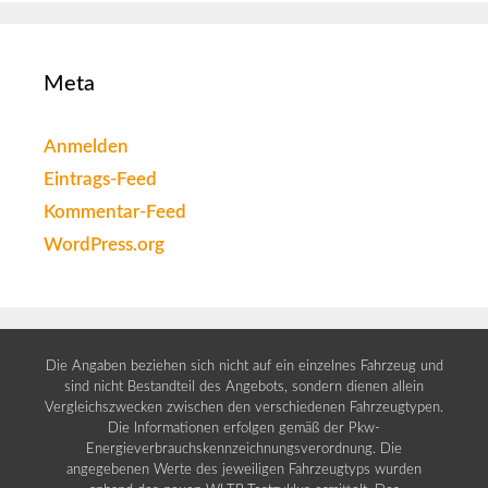
Meta
Anmelden
Eintrags-Feed
Kommentar-Feed
WordPress.org
Die Angaben beziehen sich nicht auf ein einzelnes Fahrzeug und
sind nicht Bestandteil des Angebots, sondern dienen allein
Vergleichszwecken zwischen den verschiedenen Fahrzeugtypen.
Die Informationen erfolgen gemäß der Pkw-
Energieverbrauchskennzeichnungsverordnung. Die
angegebenen Werte des jeweiligen Fahrzeugtyps wurden