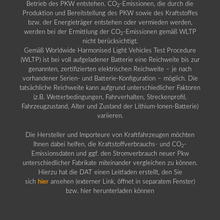
Betrieb des PKW entstehen. CO
-Emissionen, die durch die
2
Produktion und Bereitstellung des PKW sowie des Kraftstoffes
bzw. der Energieträger entstehen oder vermieden werden,
werden bei der Ermittlung der CO
-Emissionen gemäß WLTP
2
nicht berücksichtigt.
Gemäß Worldwide Harmonised Light Vehicles Test Procedure
(WLTP) ist bei voll aufgeladener Batterie eine Reichweite bis zur
genannten, zertifizierten elektrischen Reichweite – je nach
vorhandener Serien- und Batterie-Konfiguration – möglich. Die
tatsächliche Reichweite kann aufgrund unterschiedlicher Faktoren
(z.B. Wetterbedingungen, Fahrverhalten, Streckenprofil,
Fahrzeugzustand, Alter und Zustand der Lithium-Ionen-Batterie)
variieren.
Die Hersteller und Importeure von Kraftfahrzeugen möchten
Ihnen dabei helfen, die Kraftstoffverbrauchs- und CO
-
2
Emissionsdaten und ggf. den Stromverbrauch neuer Pkw
unterschiedlicher Fabrikate miteinander vergleichen zu können.
Hierzu hat die DAT einen Leitfaden erstellt, den Sie
sich
hier
ansehen (externer Link, öffnet in separatem Fenster)
bzw. hier herunterladen können