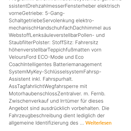
ssistentDrehzahlmesserFensterheber elektrisch
vorneGetriebe: 5-Gang-
SchaltgetriebeServolenkung elektro-
mechanischHandschuhfachDachhimmel aus
WebstoffLenksäuleverstellbarPollen- und
StaubfilterPolster: StoffSitz: Fahrersitz
höhenverstellbarTeppichfußmatten vorn
VeloursFord ECO-Mode und Eco
CoachIntelligentes Batteriemanagement
SystemMyKey-SchlüsselsystemFahrsp-
Assistent inkl. Fahrspurhalt.
AssTagfahrlichtWegfahrsperre mit
MotorhaubenschlossZentralver. m. Fernb.
Zwischenverkauf und Irrtümer für dieses
Angebot sind ausdrücklich vorbehalten. Die
Fahrzeugbeschreibung dient lediglich der
allgemeine Identifizierung des …
Weiterlesen