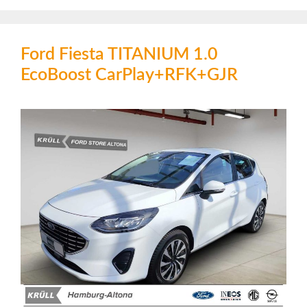
Ford Fiesta TITANIUM 1.0
EcoBoost CarPlay+RFK+GJR