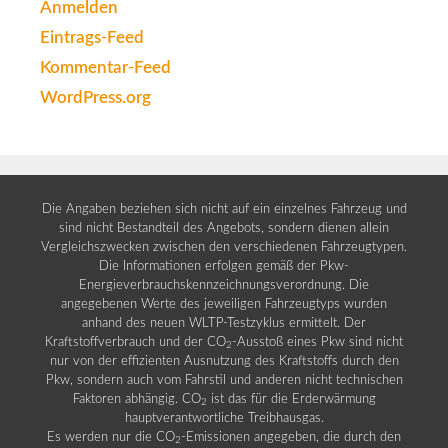
Anmelden
Eintrags-Feed
Kommentar-Feed
WordPress.org
Die Angaben beziehen sich nicht auf ein einzelnes Fahrzeug und
sind nicht Bestandteil des Angebots, sondern dienen allein
Vergleichszwecken zwischen den verschiedenen Fahrzeugtypen.
Die Informationen erfolgen gemäß der Pkw-
Energieverbrauchskennzeichnungsverordnung. Die
angegebenen Werte des jeweiligen Fahrzeugtyps wurden
anhand des neuen WLTP-Testzyklus ermittelt. Der
Kraftstoffverbrauch und der CO
-Ausstoß eines Pkw sind nicht
2
nur von der effizienten Ausnutzung des Kraftstoffs durch den
Pkw, sondern auch vom Fahrstil und anderen nicht technischen
Faktoren abhängig. CO
ist das für die Erderwärmung
2
hauptverantwortliche Treibhausgas.
Es werden nur die CO
-Emissionen angegeben, die durch den
2