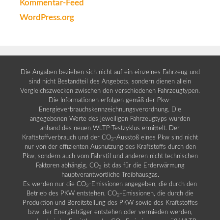
Kommentar-Feed
WordPress.org
Die Angaben beziehen sich nicht auf ein einzelnes Fahrzeug und
sind nicht Bestandteil des Angebots, sondern dienen allein
Vergleichszwecken zwischen den verschiedenen Fahrzeugtypen.
Die Informationen erfolgen gemäß der Pkw-
Energieverbrauchskennzeichnungsverordnung. Die
angegebenen Werte des jeweiligen Fahrzeugtyps wurden
anhand des neuen WLTP-Testzyklus ermittelt. Der
Kraftstoffverbrauch und der CO
-Ausstoß eines Pkw sind nicht
2
nur von der effizienten Ausnutzung des Kraftstoffs durch den
Pkw, sondern auch vom Fahrstil und anderen nicht technischen
Faktoren abhängig. CO
ist das für die Erderwärmung
2
hauptverantwortliche Treibhausgas.
Es werden nur die CO
-Emissionen angegeben, die durch den
2
Betrieb des PKW entstehen. CO
-Emissionen, die durch die
2
Produktion und Bereitstellung des PKW sowie des Kraftstoffes
bzw. der Energieträger entstehen oder vermieden werden,