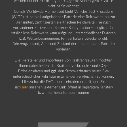
werden bei der Ermittlung der CO
-Emissionen gemäß WLTP
2
nicht berücksichtigt.
Gemäß Worldwide Harmonised Light Vehicles Test Procedure
(WLTP) ist bei voll aufgeladener Batterie eine Reichweite bis zur
genannten, zertifizierten elektrischen Reichweite – je nach
vorhandener Serien- und Batterie-Konfiguration – möglich. Die
tatsächliche Reichweite kann aufgrund unterschiedlicher Faktoren
(z.B. Wetterbedingungen, Fahrverhalten, Streckenprofil,
Fahrzeugzustand, Alter und Zustand der Lithium-Ionen-Batterie)
variieren.
Die Hersteller und Importeure von Kraftfahrzeugen möchten
Ihnen dabei helfen, die Kraftstoffverbrauchs- und CO
-
2
Emissionsdaten und ggf. den Stromverbrauch neuer Pkw
unterschiedlicher Fabrikate miteinander vergleichen zu können.
Hierzu hat die DAT einen Leitfaden erstellt, den Sie
sich
hier
ansehen (externer Link, öffnet in separatem Fenster)
bzw. hier herunterladen können