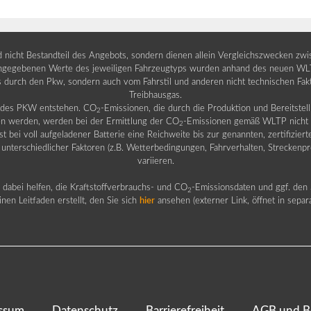
nd nicht Bestandteil des Angebots, sondern dienen allein Vergleichszwecken zw
egebenen Werte des jeweiligen Fahrzeugtyps wurden anhand des neuen WLTP-
fs durch den Pkw, sondern auch vom Fahrstil und anderen nicht technischen Fa
Treibhausgas.
b des PKW entstehen. CO
-Emissionen, die durch die Produktion und Bereitste
2
n werden, werden bei der Ermittlung der CO
-Emissionen gemäß WLTP nicht b
2
ei voll aufgeladener Batterie eine Reichweite bis zur genannten, zertifiziert
 unterschiedlicher Faktoren (z.B. Wetterbedingungen, Fahrverhalten, Streckenpro
variieren.
dabei helfen, die Kraftstoffverbrauchs- und CO
-Emissionsdaten und ggf. den 
2
nen Leitfaden erstellt, den Sie sich
hier
ansehen (externer Link, öffnet in sepa
ssum
Datenschutz
Barrierefreiheit
AGB und B