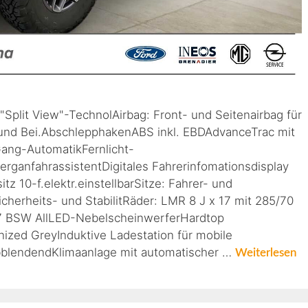
Split View"-TechnolAirbag: Front- und Seitenairbag für
r und Bei.AbschlepphakenABS inkl. EBDAdvanceTrac mit
-Gang-AutomatikFernlicht-
ganfahrassistentDigitales Fahrerinfomationsdisplay
z 10-f.elektr.einstellbarSitze: Fahrer- und
icherheits- und StabilitRäder: LMR 8 J x 17 mit 285/70
17 BSW AllLED-NebelscheinwerferHardtop
zed GreyInduktive Ladestation für mobile
bblendendKlimaanlage mit automatischer …
Weiterlesen