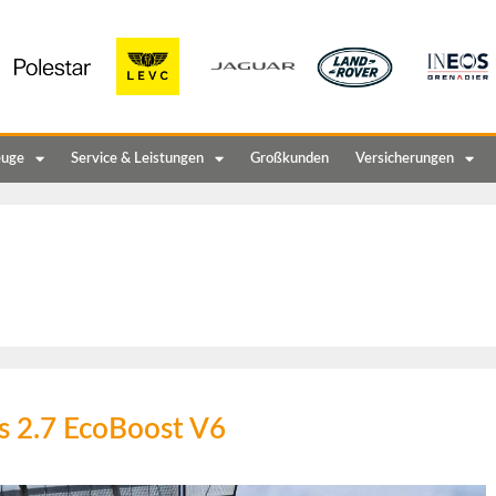
euge
Service & Leistungen
Großkunden
Versicherungen
s 2.7 EcoBoost V6