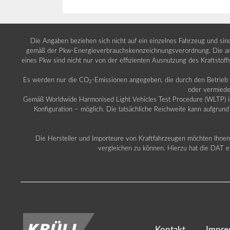
Die Angaben beziehen sich nicht auf ein einzelnes Fahrzeug und si
gemäß der Pkw-Energieverbrauchskennzeichnungsverordnung. Die ang
eines Pkw sind nicht nur von der effizienten Ausnutzung des Kraftstof
Es werden nur die CO
-Emissionen angegeben, die durch den Betrie
2
oder vermiede
Gemäß Worldwide Harmonised Light Vehicles Test Procedure (WLTP) ist b
Konfiguration – möglich. Die tatsächliche Reichweite kann aufgrund
Die Hersteller und Importeure von Kraftfahrzeugen möchten Ihnen 
vergleichen zu können. Hierzu hat die DAT ei
Kontakt
Impre