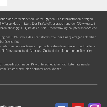
ischen den verschiedenen Fahrzeugtypen. Die Informationen erfolgen
Testzyklus ermittelt. Der Kraftstoffverbrauch und der CO
-Ausstoß
2
ktoren abhängig. CO
ist das für die Erderwärmung hauptverantwortliche
2
llung des PKW sowie des Kraftstoffes bzw. der Energieträger entstehen
erücksichtigt.
en elektrischen Reichweite – je nach vorhandener Serien- und Batterie-
fil, Fahrzeugzustand, Alter und Zustand der Lithium-Ionen-Batterie)
Stromverbrauch neuer Pkw unterschiedlicher Fabrikate miteinander
ratem Fenster) bzw. hier herunterladen können
edingungen