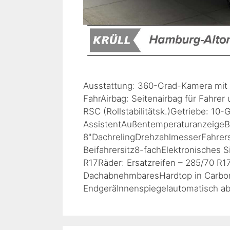
Ausstattung: 360-Grad-Kamera mit "
FahrAirbag: Seitenairbag für Fahre
RSC (Rollstabilitätsk.)Getriebe: 10
AssistentAußentemperaturanzeigeBer
8"DachrelingDrehzahlmesserFahrersit
Beifahrersitz8-fachElektronisches S
R17Räder: Ersatzreifen – 285/70 R
DachabnehmbaresHardtop in Carboni
EndgeräInnenspiegelautomatisch a