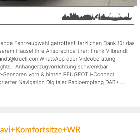
gende Fahrzeugwahl getroffen!Herzlichen Dank für das
erem Hause! Ihre Ansprechpartner: Frank Vilbrandt
lbrandt@kruell.comWhatsApp oder Videoberatung:
ights: Anhängerzugvorrichtung schwenkbar
k-Sensoren vorn & hinten PEUGEOT i-Connect
rierter Navigation Digitaler Radioempfang DAB+ …
avi+Komfortsitze+WR