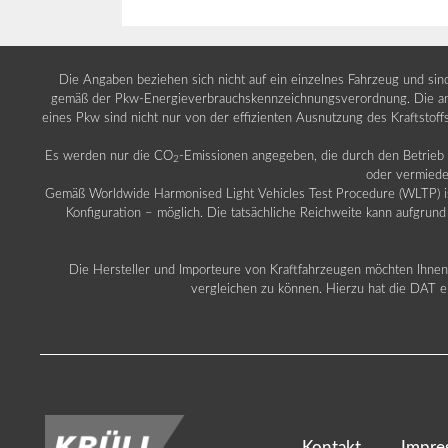
Die Angaben beziehen sich nicht auf ein einzelnes Fahrzeug und si
gemäß der Pkw-Energieverbrauchskennzeichnungsverordnung. Die ang
eines Pkw sind nicht nur von der effizienten Ausnutzung des Kraftstof
Es werden nur die CO
-Emissionen angegeben, die durch den Betrie
2
oder vermiede
Gemäß Worldwide Harmonised Light Vehicles Test Procedure (WLTP) ist b
Konfiguration – möglich. Die tatsächliche Reichweite kann aufgrund
Die Hersteller und Importeure von Kraftfahrzeugen möchten Ihnen 
vergleichen zu können. Hierzu hat die DAT ei
Kontakt
Impre