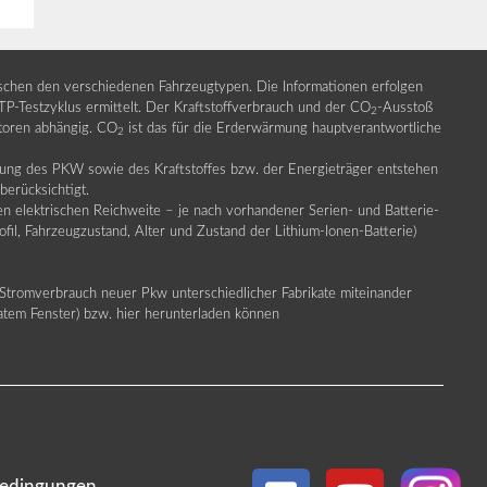
ischen den verschiedenen Fahrzeugtypen. Die Informationen erfolgen
Testzyklus ermittelt. Der Kraftstoffverbrauch und der CO
-Ausstoß
2
ktoren abhängig. CO
ist das für die Erderwärmung hauptverantwortliche
2
llung des PKW sowie des Kraftstoffes bzw. der Energieträger entstehen
erücksichtigt.
en elektrischen Reichweite – je nach vorhandener Serien- und Batterie-
fil, Fahrzeugzustand, Alter und Zustand der Lithium-Ionen-Batterie)
Stromverbrauch neuer Pkw unterschiedlicher Fabrikate miteinander
ratem Fenster) bzw. hier herunterladen können
edingungen