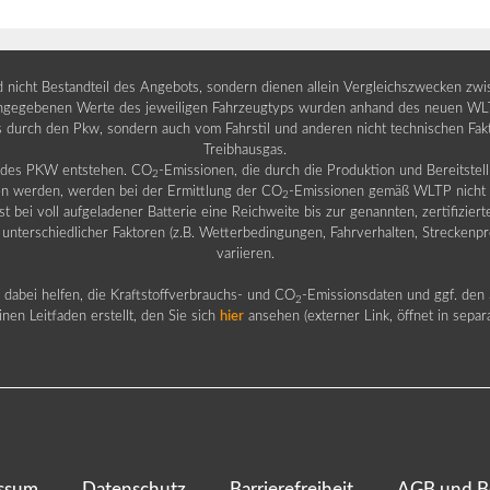
nd nicht Bestandteil des Angebots, sondern dienen allein Vergleichszwecken zw
egebenen Werte des jeweiligen Fahrzeugtyps wurden anhand des neuen WLTP-
fs durch den Pkw, sondern auch vom Fahrstil und anderen nicht technischen Fa
Treibhausgas.
b des PKW entstehen. CO
-Emissionen, die durch die Produktion und Bereitste
2
n werden, werden bei der Ermittlung der CO
-Emissionen gemäß WLTP nicht b
2
ei voll aufgeladener Batterie eine Reichweite bis zur genannten, zertifiziert
 unterschiedlicher Faktoren (z.B. Wetterbedingungen, Fahrverhalten, Streckenpro
variieren.
dabei helfen, die Kraftstoffverbrauchs- und CO
-Emissionsdaten und ggf. den 
2
nen Leitfaden erstellt, den Sie sich
hier
ansehen (externer Link, öffnet in sepa
ssum
Datenschutz
Barrierefreiheit
AGB und B