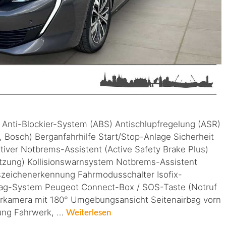
b Anti-Blockier-System (ABS) Antischlupfregelung (ASR)
, Bosch) Berganfahrhilfe Start/Stop-Anlage Sicherheit
ktiver Notbrems-Assistent (Active Safety Brake Plus)
ützung) Kollisionswarnsystem Notbrems-Assistent
szeichenerkennung Fahrmodusschalter Isofix-
bag-System Peugeot Connect-Box / SOS-Taste (Notruf
ahrkamera mit 180° Umgebungsansicht Seitenairbag vorn
nung Fahrwerk, …
Weiterlesen