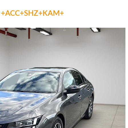
ack +ACC+SHZ+KAM+