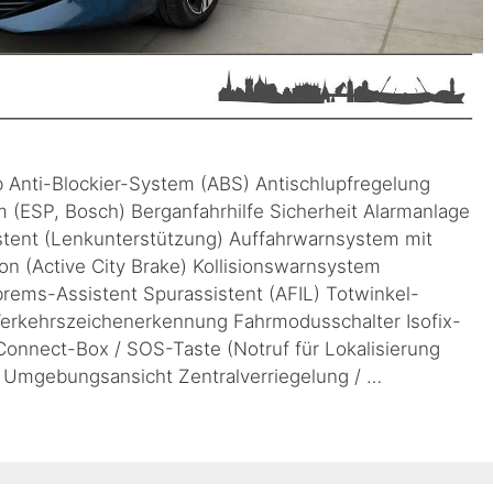
b Anti-Blockier-System (ABS) Antischlupfregelung
m (ESP, Bosch) Berganfahrhilfe Sicherheit Alarmanlage
stent (Lenkunterstützung) Auffahrwarnsystem mit
n (Active City Brake) Kollisionswarnsystem
ems-Assistent Spurassistent (AFIL) Totwinkel-
 Verkehrszeichenerkennung Fahrmodusschalter Isofix-
onnect-Box / SOS-Taste (Notruf für Lokalisierung
 Umgebungsansicht Zentralverriegelung / …