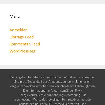
Meta
Anmelden
Eintrags-Feed
Kommentar-Feed
WordPress.org
Die Angaben beziehen sich nicht auf ein einzelnes Fahrzeug und
sind nicht Bestandteil des Angebots, sondern dienen allein
Vergleichszwecken zwischen den verschiedenen Fahrzeugtypen.
Die Informationen erfolgen gemäß der Pkw-
Energieverbrauchskennzeichnungsverordnung. Die
angegebenen Werte des jeweiligen Fahrzeugtyps wurden
anhand des neuen WLTP-Testzyklus ermittelt. Der