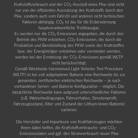
Kraftstoffverbrauch und der CO
-Ausstoß eines Pkw sind nicht
2
nur von der effizienten Ausnutzung des Kraftstoffs durch den
Pkw, sondern auch vom Fahrstil und anderen nicht technischen
Faktoren abhängig. CO
ist das für die Erderwärmung
2
hauptverantwortliche Treibhausgas.
Es werden nur die CO
-Emissionen angegeben, die durch den
2
Betrieb des PKW entstehen. CO
-Emissionen, die durch die
2
Produktion und Bereitstellung des PKW sowie des Kraftstoffes
bzw. der Energieträger entstehen oder vermieden werden,
werden bei der Ermittlung der CO
-Emissionen gemäß WLTP
2
nicht berücksichtigt.
Gemäß Worldwide Harmonised Light Vehicles Test Procedure
(WLTP) ist bei voll aufgeladener Batterie eine Reichweite bis zur
genannten, zertifizierten elektrischen Reichweite – je nach
vorhandener Serien- und Batterie-Konfiguration – möglich. Die
tatsächliche Reichweite kann aufgrund unterschiedlicher Faktoren
(z.B. Wetterbedingungen, Fahrverhalten, Streckenprofil,
Fahrzeugzustand, Alter und Zustand der Lithium-Ionen-Batterie)
variieren.
Die Hersteller und Importeure von Kraftfahrzeugen möchten
Ihnen dabei helfen, die Kraftstoffverbrauchs- und CO
-
2
Emissionsdaten und ggf. den Stromverbrauch neuer Pkw