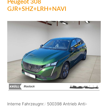
Peugeot 308
GJR+SHZ+LRH+NAVI
Interne Fahrzeugnr.: 500398 Antrieb Anti-