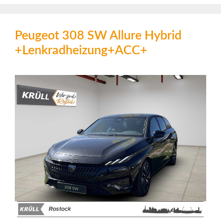
Peugeot 308 SW Allure Hybrid
+Lenkradheizung+ACC+