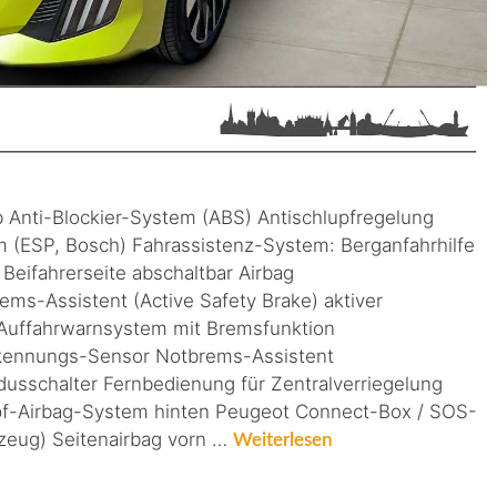
b Anti-Blockier-System (ABS) Antischlupfregelung
mm (ESP, Bosch) Fahrassistenz-System: Berganfahrhilfe
 Beifahrerseite abschaltbar Airbag
rems-Assistent (Active Safety Brake) aktiver
 Auffahrwarnsystem mit Bremsfunktion
rkennungs-Sensor Notbrems-Assistent
sschalter Fernbedienung für Zentralverriegelung
opf-Airbag-System hinten Peugeot Connect-Box / SOS-
rzeug) Seitenairbag vorn …
Weiterlesen