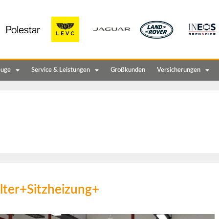
euge
Service & Leistungen
Großkunden
Versicherungen
lter+Sitzheizung+