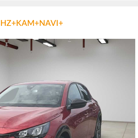
e +SHZ+KAM+NAVI+