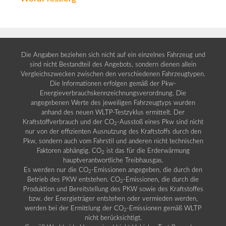
Die Angaben beziehen sich nicht auf ein einzelnes Fahrzeug und
sind nicht Bestandteil des Angebots, sondern dienen allein
Vergleichszwecken zwischen den verschiedenen Fahrzeugtypen.
Die Informationen erfolgen gemäß der Pkw-
Energieverbrauchskennzeichnungsverordnung. Die
angegebenen Werte des jeweiligen Fahrzeugtyps wurden
anhand des neuen WLTP-Testzyklus ermittelt. Der
Kraftstoffverbrauch und der CO
-Ausstoß eines Pkw sind nicht
2
nur von der effizienten Ausnutzung des Kraftstoffs durch den
Pkw, sondern auch vom Fahrstil und anderen nicht technischen
Faktoren abhängig. CO
ist das für die Erderwärmung
2
hauptverantwortliche Treibhausgas.
Es werden nur die CO
-Emissionen angegeben, die durch den
2
Betrieb des PKW entstehen. CO
-Emissionen, die durch die
2
Produktion und Bereitstellung des PKW sowie des Kraftstoffes
bzw. der Energieträger entstehen oder vermieden werden,
werden bei der Ermittlung der CO
-Emissionen gemäß WLTP
2
nicht berücksichtigt.