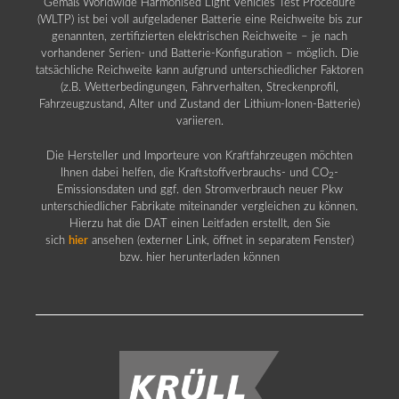
Gemäß Worldwide Harmonised Light Vehicles Test Procedure
(WLTP) ist bei voll aufgeladener Batterie eine Reichweite bis zur
genannten, zertifizierten elektrischen Reichweite – je nach
vorhandener Serien- und Batterie-Konfiguration – möglich. Die
tatsächliche Reichweite kann aufgrund unterschiedlicher Faktoren
(z.B. Wetterbedingungen, Fahrverhalten, Streckenprofil,
Fahrzeugzustand, Alter und Zustand der Lithium-Ionen-Batterie)
variieren.
Die Hersteller und Importeure von Kraftfahrzeugen möchten
Ihnen dabei helfen, die Kraftstoffverbrauchs- und CO
-
2
Emissionsdaten und ggf. den Stromverbrauch neuer Pkw
unterschiedlicher Fabrikate miteinander vergleichen zu können.
Hierzu hat die DAT einen Leitfaden erstellt, den Sie
sich
hier
ansehen (externer Link, öffnet in separatem Fenster)
bzw. hier herunterladen können