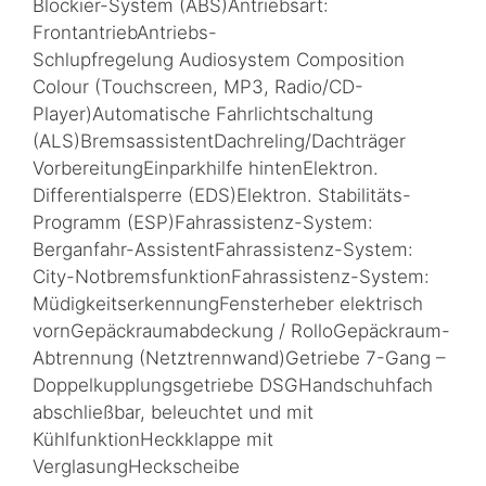
Blockier-System (ABS)Antriebsart:
FrontantriebAntriebs-
Schlupfregelung Audiosystem Composition
Colour (Touchscreen, MP3, Radio/CD-
Player)Automatische Fahrlichtschaltung
(ALS)BremsassistentDachreling/Dachträger
VorbereitungEinparkhilfe hintenElektron.
Differentialsperre (EDS)Elektron. Stabilitäts-
Programm (ESP)Fahrassistenz-System:
Berganfahr-AssistentFahrassistenz-System:
City-NotbremsfunktionFahrassistenz-System:
MüdigkeitserkennungFensterheber elektrisch
vornGepäckraumabdeckung / RolloGepäckraum-
Abtrennung (Netztrennwand)Getriebe 7-Gang –
Doppelkupplungsgetriebe DSGHandschuhfach
abschließbar, beleuchtet und mit
KühlfunktionHeckklappe mit
VerglasungHeckscheibe