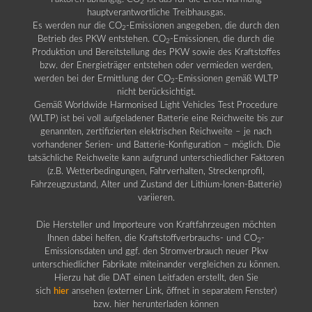
2
hauptverantwortliche Treibhausgas.
Es werden nur die CO
-Emissionen angegeben, die durch den
2
Betrieb des PKW entstehen. CO
-Emissionen, die durch die
2
Produktion und Bereitstellung des PKW sowie des Kraftstoffes
bzw. der Energieträger entstehen oder vermieden werden,
werden bei der Ermittlung der CO
-Emissionen gemäß WLTP
2
nicht berücksichtigt.
Gemäß Worldwide Harmonised Light Vehicles Test Procedure
(WLTP) ist bei voll aufgeladener Batterie eine Reichweite bis zur
genannten, zertifizierten elektrischen Reichweite – je nach
vorhandener Serien- und Batterie-Konfiguration – möglich. Die
tatsächliche Reichweite kann aufgrund unterschiedlicher Faktoren
(z.B. Wetterbedingungen, Fahrverhalten, Streckenprofil,
Fahrzeugzustand, Alter und Zustand der Lithium-Ionen-Batterie)
variieren.
Die Hersteller und Importeure von Kraftfahrzeugen möchten
Ihnen dabei helfen, die Kraftstoffverbrauchs- und CO
-
2
Emissionsdaten und ggf. den Stromverbrauch neuer Pkw
unterschiedlicher Fabrikate miteinander vergleichen zu können.
Hierzu hat die DAT einen Leitfaden erstellt, den Sie
sich
hier
ansehen (externer Link, öffnet in separatem Fenster)
bzw. hier herunterladen können