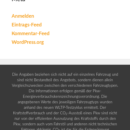
Anmelden
Eintrags-Feed
Kommentar-Feed
WordPress.org
Die Angaben beziehen sich nicht auf ein einzelnes Fahrzeug und
sind nicht Bestandteil des Angebots, sondern dienen allein
Vergleichszwecken zwischen den verschiedenen Fahrzeugtypen.
Die Informationen erfolgen gemäß der Pkw-
Energieverbrauchskennzeichnungsverordnung. Die
angegebenen Werte des jeweiligen Fahrzeugtyps wurden
anhand des neuen WLTP-Testzyklus ermittelt. Der
Kraftstoffverbrauch und der CO
-Ausstoß eines Pkw sind nicht
2
nur von der effizienten Ausnutzung des Kraftstoffs durch den
Pkw, sondern auch vom Fahrstil und anderen nicht technischen
Faktoren abhängig. CO
ist das für die Erderwärmung