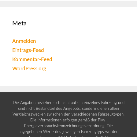
Meta
Anmelden
Eintrags-Feed
Kommentar-Feed
WordPress.org
Die Angaben beziehen sich nicht auf ein einzelnes Fahrzeug und
sind nicht Bestandteil des Angebots, sondern dienen allein
Vergleichszwecken zwischen den verschiedenen Fahrzeugtypen.
Die Informationen erfolgen gemäß der Pkw-
Energieverbrauchskennzeichnungsverordnung. Die
angegebenen Werte des jeweiligen Fahrzeugtyps wurden