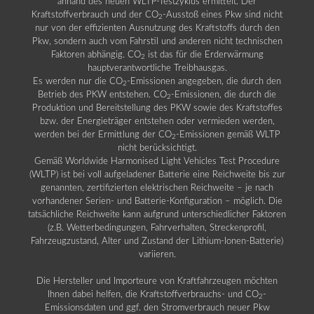
anhand des neuen WLTP-Testzyklus ermittelt. Der
Kraftstoffverbrauch und der CO
-Ausstoß eines Pkw sind nicht
2
nur von der effizienten Ausnutzung des Kraftstoffs durch den
Pkw, sondern auch vom Fahrstil und anderen nicht technischen
Faktoren abhängig. CO
ist das für die Erderwärmung
2
hauptverantwortliche Treibhausgas.
Es werden nur die CO
-Emissionen angegeben, die durch den
2
Betrieb des PKW entstehen. CO
-Emissionen, die durch die
2
Produktion und Bereitstellung des PKW sowie des Kraftstoffes
bzw. der Energieträger entstehen oder vermieden werden,
werden bei der Ermittlung der CO
-Emissionen gemäß WLTP
2
nicht berücksichtigt.
Gemäß Worldwide Harmonised Light Vehicles Test Procedure
(WLTP) ist bei voll aufgeladener Batterie eine Reichweite bis zur
genannten, zertifizierten elektrischen Reichweite – je nach
vorhandener Serien- und Batterie-Konfiguration – möglich. Die
tatsächliche Reichweite kann aufgrund unterschiedlicher Faktoren
(z.B. Wetterbedingungen, Fahrverhalten, Streckenprofil,
Fahrzeugzustand, Alter und Zustand der Lithium-Ionen-Batterie)
variieren.
Die Hersteller und Importeure von Kraftfahrzeugen möchten
Ihnen dabei helfen, die Kraftstoffverbrauchs- und CO
-
2
Emissionsdaten und ggf. den Stromverbrauch neuer Pkw