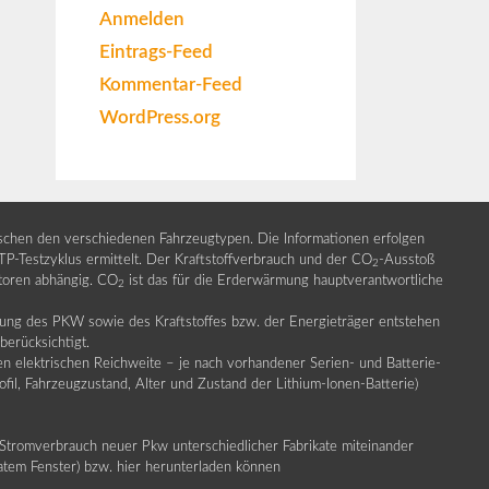
Anmelden
Eintrags-Feed
Kommentar-Feed
WordPress.org
ischen den verschiedenen Fahrzeugtypen. Die Informationen erfolgen
Testzyklus ermittelt. Der Kraftstoffverbrauch und der CO
-Ausstoß
2
ktoren abhängig. CO
ist das für die Erderwärmung hauptverantwortliche
2
llung des PKW sowie des Kraftstoffes bzw. der Energieträger entstehen
erücksichtigt.
en elektrischen Reichweite – je nach vorhandener Serien- und Batterie-
fil, Fahrzeugzustand, Alter und Zustand der Lithium-Ionen-Batterie)
Stromverbrauch neuer Pkw unterschiedlicher Fabrikate miteinander
ratem Fenster) bzw. hier herunterladen können