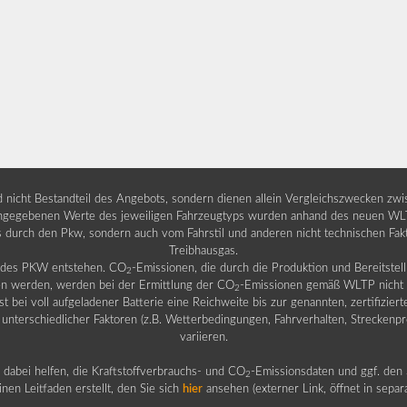
nd nicht Bestandteil des Angebots, sondern dienen allein Vergleichszwecken zw
egebenen Werte des jeweiligen Fahrzeugtyps wurden anhand des neuen WLTP-
fs durch den Pkw, sondern auch vom Fahrstil und anderen nicht technischen Fa
Treibhausgas.
b des PKW entstehen. CO
-Emissionen, die durch die Produktion und Bereitste
2
n werden, werden bei der Ermittlung der CO
-Emissionen gemäß WLTP nicht b
2
ei voll aufgeladener Batterie eine Reichweite bis zur genannten, zertifiziert
 unterschiedlicher Faktoren (z.B. Wetterbedingungen, Fahrverhalten, Streckenpro
variieren.
dabei helfen, die Kraftstoffverbrauchs- und CO
-Emissionsdaten und ggf. den 
2
nen Leitfaden erstellt, den Sie sich
hier
ansehen (externer Link, öffnet in sepa