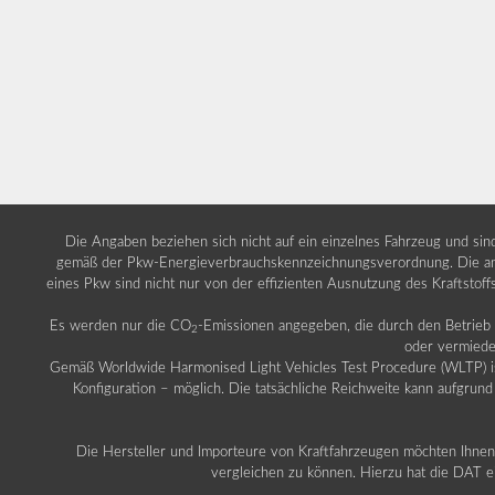
Die Angaben beziehen sich nicht auf ein einzelnes Fahrzeug und si
gemäß der Pkw-Energieverbrauchskennzeichnungsverordnung. Die ang
eines Pkw sind nicht nur von der effizienten Ausnutzung des Kraftstof
Es werden nur die CO
-Emissionen angegeben, die durch den Betrie
2
oder vermiede
Gemäß Worldwide Harmonised Light Vehicles Test Procedure (WLTP) ist b
Konfiguration – möglich. Die tatsächliche Reichweite kann aufgrund
Die Hersteller und Importeure von Kraftfahrzeugen möchten Ihnen 
vergleichen zu können. Hierzu hat die DAT ei