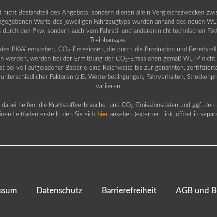
nd nicht Bestandteil des Angebots, sondern dienen allein Vergleichszwecken zw
egebenen Werte des jeweiligen Fahrzeugtyps wurden anhand des neuen WLTP-
fs durch den Pkw, sondern auch vom Fahrstil und anderen nicht technischen Fa
Treibhausgas.
b des PKW entstehen. CO
-Emissionen, die durch die Produktion und Bereitste
2
n werden, werden bei der Ermittlung der CO
-Emissionen gemäß WLTP nicht b
2
ei voll aufgeladener Batterie eine Reichweite bis zur genannten, zertifiziert
 unterschiedlicher Faktoren (z.B. Wetterbedingungen, Fahrverhalten, Streckenpro
variieren.
dabei helfen, die Kraftstoffverbrauchs- und CO
-Emissionsdaten und ggf. den 
2
nen Leitfaden erstellt, den Sie sich
hier
ansehen (externer Link, öffnet in sepa
ssum
Datenschutz
Barrierefreiheit
AGB und B