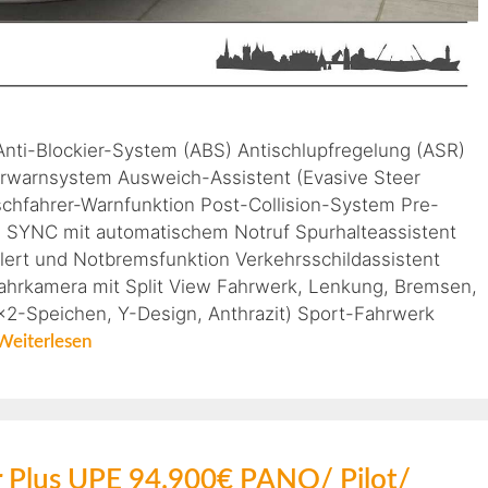
 Anti-Blockier-System (ABS) Antischlupfregelung (ASR)
hrwarnsystem Ausweich-Assistent (Evasive Steer
lschfahrer-Warnfunktion Post-Collision-System Pre-
m SYNC mit automatischem Notruf Spurhalteassistent
Alert und Notbremsfunktion Verkehrsschildassistent
ahrkamera mit Split View Fahrwerk, Lenkung, Bremsen,
×2-Speichen, Y-Design, Anthrazit) Sport-Fahrwerk
Weiterlesen
r Plus UPE 94.900€ PANO/ Pilot/