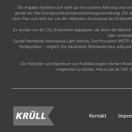
Die Angaben beziehen sich nicht auf ein einzelnes Fahrzeug und si
gemäß der Pkw-Energieverbrauchskennzeichnungsverordnung. Die ang
eines Pkw sind nicht nur von der effizienten Ausnutzung des Kraftstof
Es werden nur die CO
-Emissionen angegeben, die durch den Betrie
2
oder vermiede
Gemäß Worldwide Harmonised Light Vehicles Test Procedure (WLTP) ist b
Konfiguration – möglich. Die tatsächliche Reichweite kann aufgrund
Die Hersteller und Importeure von Kraftfahrzeugen möchten Ihnen 
vergleichen zu können. Hierzu hat die DAT ei
Kontakt
Impre