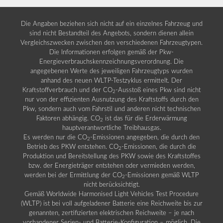
Die Angaben beziehen sich nicht auf ein einzelnes Fahrzeug und
sind nicht Bestandteil des Angebots, sondern dienen allein
Vergleichszwecken zwischen den verschiedenen Fahrzeugtypen.
Die Informationen erfolgen gemäß der Pkw-
Energieverbrauchskennzeichnungsverordnung. Die
angegebenen Werte des jeweiligen Fahrzeugtyps wurden
anhand des neuen WLTP-Testzyklus ermittelt. Der
Kraftstoffverbrauch und der CO
-Ausstoß eines Pkw sind nicht
2
nur von der effizienten Ausnutzung des Kraftstoffs durch den
Pkw, sondern auch vom Fahrstil und anderen nicht technischen
Faktoren abhängig. CO
ist das für die Erderwärmung
2
hauptverantwortliche Treibhausgas.
Es werden nur die CO
-Emissionen angegeben, die durch den
2
Betrieb des PKW entstehen. CO
-Emissionen, die durch die
2
Produktion und Bereitstellung des PKW sowie des Kraftstoffes
bzw. der Energieträger entstehen oder vermieden werden,
werden bei der Ermittlung der CO
-Emissionen gemäß WLTP
2
nicht berücksichtigt.
Gemäß Worldwide Harmonised Light Vehicles Test Procedure
(WLTP) ist bei voll aufgeladener Batterie eine Reichweite bis zur
genannten, zertifizierten elektrischen Reichweite – je nach
vorhandener Serien- und Batterie-Konfiguration – möglich. Die